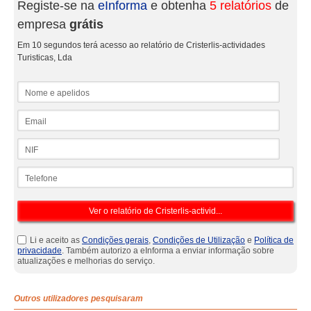
Registe-se na
eInforma
e obtenha
5 relatórios
de
empresa
grátis
Em 10 segundos terá acesso ao relatório de Cristerlis-actividades
Turisticas, Lda
Nome e apelidos
Email
NIF
Telefone
Li e aceito as
Condições gerais
,
Condições de Utilização
e
Política de
privacidade
. Também autorizo a eInforma a enviar informação sobre
atualizações e melhorias do serviço.
Outros utilizadores pesquisaram