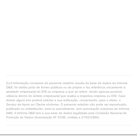
(1) A informação constante do presente relatório resulta da base de dados da Informa
D&B, foi obtida junto de fontes públicas ou do próprio e faz referência unicamente à
atividade empresarial do ENI ou empresa a que se refere, sendo apenas possível
utilizá-la dentro do âmbito empresarial que realiza a respetiva empresa ou ENI. Caso
detete algum erro poderá solicitar a sua retificação, contactando, para o efeito, o
Serviço de Apoio ao Cliente eInforma. O presente relatório não pode ser reproduzido,
publicado ou redistribuído, total ou parcialmente, sem autorização expressa da Informa
D&B. A Informa D&B tem a sua base de dados legalizada pela Comissão Nacional de
Proteção de Dados (Autorização Nº 32/96, emitida a 27/02/1996).