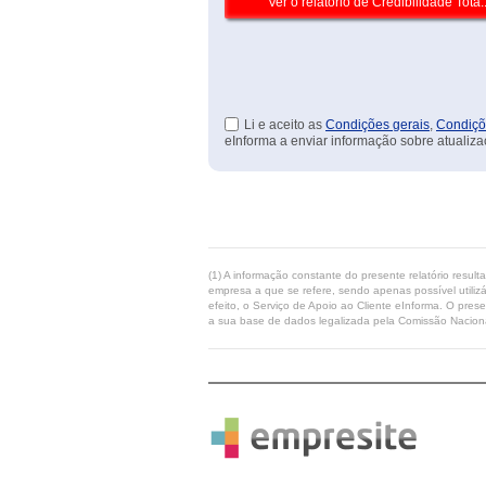
Li e aceito as
Condições gerais
,
Condiçõ
eInforma a enviar informação sobre atualiza
(1) A informação constante do presente relatório resul
empresa a que se refere, sendo apenas possível utilizá
efeito, o Serviço de Apoio ao Cliente eInforma. O pres
a sua base de dados legalizada pela Comissão Naciona