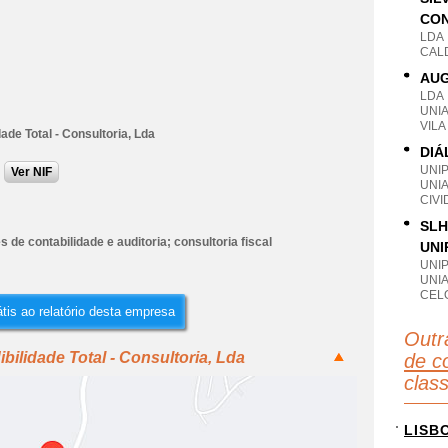
CON
LDA
CAL
AUG
LDA
UNI
VILA
dade Total - Consultoria, Lda
DIÁ
UNI
Ver NIF
UNI
CIVI
SLH
s de contabilidade e auditoria; consultoria fiscal
UNI
UNI
UNI
CEL
tis ao relatório desta empresa
Outr
bilidade Total - Consultoria, Lda
de co
clas
LISB