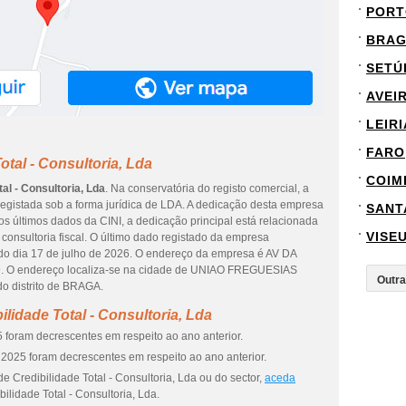
PORT
BRA
SETÚ
AVEI
LEIRI
FARO
otal - Consultoria, Lda
COIM
tal - Consultoria, Lda
. Na conservatória do registo comercial, a
registada sob a forma jurídica de LDA. A dedicação desta empresa
SANT
os últimos dados da CINI, a dedicação principal está relacionada
VISE
 consultoria fiscal. O último dado registado da empresa
do dia 17 de julho de 2026. O endereço da empresa é AV DA
. O endereço localiza-se na cidade de UNIAO FREGUESIAS
distrito de BRAGA.
lidade Total - Consultoria, Lda
 foram decrescentes em respeito ao ano anterior.
2025 foram decrescentes em respeito ao ano anterior.
e Credibilidade Total - Consultoria, Lda ou do sector,
aceda
ilidade Total - Consultoria, Lda.