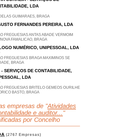
TABILIDADE, LDA
DELAS GUIMARAES, BRAGA
USTO FERNANDES PEREIRA, LDA
AO FREGUESIAS ANTAS ABADE VERMOIM
 NOVA FAMALICAO, BRAGA
LOGO NUMÉRICO, UNIPESSOAL, LDA
P
AO FREGUESIAS BRAGA MAXIMINOS SE
DADE, BRAGA
 - SERVIÇOS DE CONTABILIDADE,
PESSOAL, LDA
P
AO FREGUESIAS BRITELO GEMEOS OURILHE
ORICO BASTO, BRAGA
as empresas de "
Atividades
ntabilidade e auditor...
"
sificadas por Concelho
OA
(2767 Empresas)