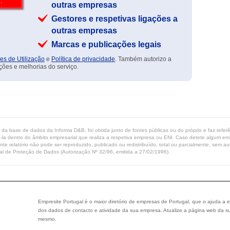
outras empresas
Gestores e respetivas ligações a
outras empresas
Marcas e publicações legais
es de Utilização
e
Política de privacidade
. Também autorizo a
ções e melhorias do serviço.
ta da base de dados da Informa D&B, foi obtida junto de fontes públicas ou do próprio e faz refe
-la dentro do âmbito empresarial que realiza a respetiva empresa ou ENI. Caso detete algum erro 
ente relatório não pode ser reproduzido, publicado ou redistribuído, total ou parcialmente, sem
l de Proteção de Dados (Autorização Nº 32/96, emitida a 27/02/1996).
Empresite Portugal é o maior diretório de empresas de Portugal, que o ajuda a e
dos dados de contacto e atividade da sua empresa. Atualize a página web da su
mesmo.