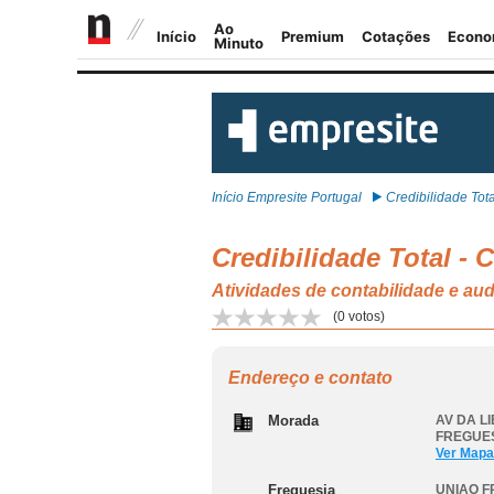
Início Empresite Portugal
Credibilidade Total
Credibilidade Total - 
Atividades de contabilidade e 
(
0
votos)
Endereço e contato
Morada
AV DA LI
FREGUES
Ver Mapa
Freguesia
UNIAO F