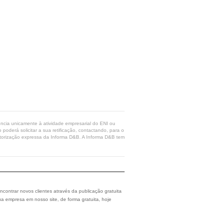
rência unicamente à atividade empresarial do ENI ou
poderá solicitar a sua retificação, contactando, para o
 autorização expressa da Informa D&B. A Informa D&B tem
ncontrar novos clientes através da publicação gratuita
a empresa em nosso site, de forma gratuita, hoje