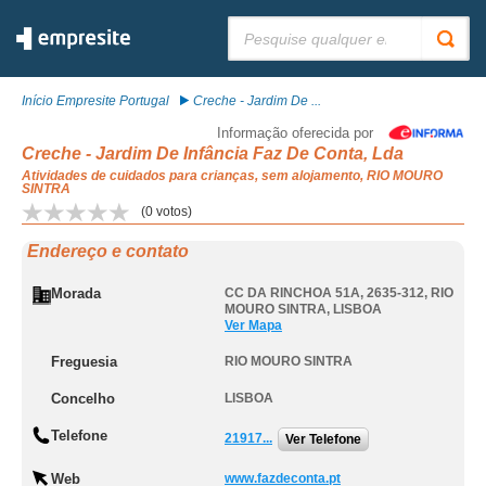
Pesquisar:
Início Empresite Portugal
Creche - Jardim De ...
Informação oferecida por
Creche - Jardim De Infância Faz De Conta, Lda
Atividades de cuidados para crianças, sem alojamento, RIO MOURO
SINTRA
(
0
votos)
Endereço e contato
Morada
CC DA RINCHOA 51A, 2635-312
,
RIO
MOURO SINTRA
,
LISBOA
Ver Mapa
Freguesia
RIO MOURO SINTRA
Concelho
LISBOA
Telefone
21917...
Ver Telefone
Web
www.fazdeconta.pt