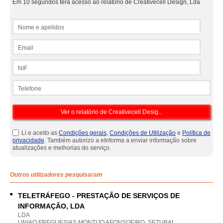
Em 10 segundos terá acesso ao relatório de Creativecell Design, Lda
Nome e apelidos
Email
NIF
Telefone
Li e aceito as
Condições gerais
,
Condições de Utilização
e
Política de
privacidade
. Também autorizo a eInforma a enviar informação sobre
atualizações e melhorias do serviço.
Outros utilizadores pesquisaram
TELETRÁFEGO - PRESTAÇÃO DE SERVIÇOS DE
INFORMAÇÃO, LDA
LDA
UNIAO FREGUESIAS MONTIJO AFONSOEIRO, SETUBAL