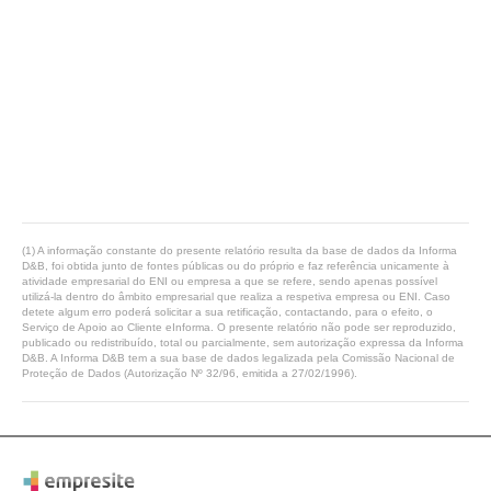
(1) A informação constante do presente relatório resulta da base de dados da Informa
D&B, foi obtida junto de fontes públicas ou do próprio e faz referência unicamente à
atividade empresarial do ENI ou empresa a que se refere, sendo apenas possível
utilizá-la dentro do âmbito empresarial que realiza a respetiva empresa ou ENI. Caso
detete algum erro poderá solicitar a sua retificação, contactando, para o efeito, o
Serviço de Apoio ao Cliente eInforma. O presente relatório não pode ser reproduzido,
publicado ou redistribuído, total ou parcialmente, sem autorização expressa da Informa
D&B. A Informa D&B tem a sua base de dados legalizada pela Comissão Nacional de
Proteção de Dados (Autorização Nº 32/96, emitida a 27/02/1996).