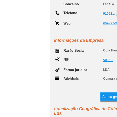
Concelho
PORTO
Telefone
91052...
Web
www.cotaf
Informações da Empresa
Razão Social
Cota Fron
NIF
5096...
Forma jurídica
LDA
Atividade
Compra e
Aceda grá
Localização Geográfica de Cota
Lda