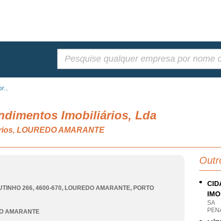
Pesquisar:
r...
ndimentos Imobiliários, Lda
liários, LOUREDO AMARANTE
Outr
CID
TINHO 266, 4600-670
,
LOUREDO AMARANTE
,
PORTO
IMO
SA
PEN
O AMARANTE