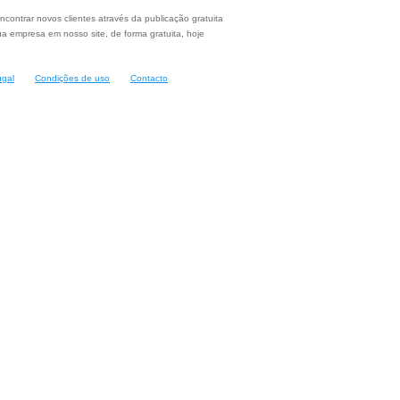
ncontrar novos clientes através da publicação gratuita
a empresa em nosso site, de forma gratuita, hoje
ugal
Condições de uso
Contacto