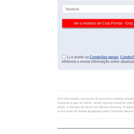
Telefone
Li e aceito as
Condições gerais
,
Condiçõ
eInforma a enviar informação sobre atualiza
(1) A informação constante do presente relatório resul
empresa a que se refere, sendo apenas possível utilizá
efeito, o Serviço de Apoio ao Cliente eInforma. O pres
a sua base de dados legalizada pela Comissão Naciona