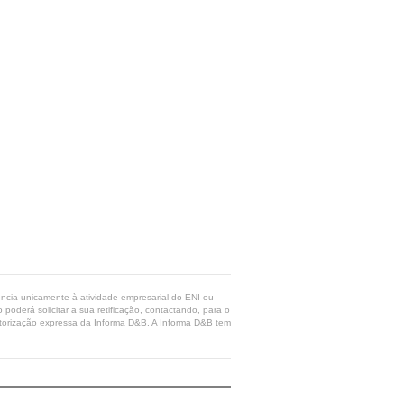
rência unicamente à atividade empresarial do ENI ou
poderá solicitar a sua retificação, contactando, para o
 autorização expressa da Informa D&B. A Informa D&B tem