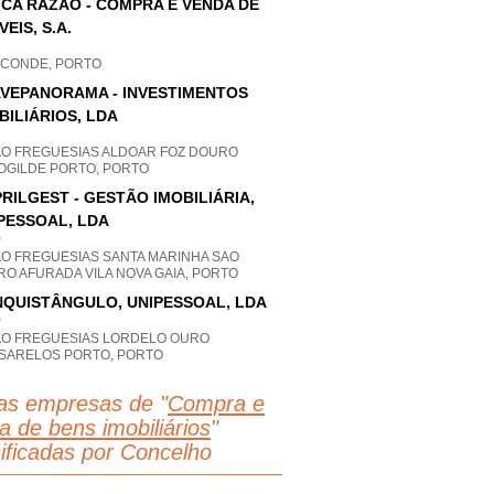
ICA RAZÃO - COMPRA E VENDA DE
VEIS, S.A.
A CONDE, PORTO
VEPANORAMA - INVESTIMENTOS
BILIÁRIOS, LDA
AO FREGUESIAS ALDOAR FOZ DOURO
OGILDE PORTO, PORTO
RILGEST - GESTÃO IMOBILIÁRIA,
PESSOAL, LDA
P
AO FREGUESIAS SANTA MARINHA SAO
O AFURADA VILA NOVA GAIA, PORTO
QUISTÂNGULO, UNIPESSOAL, LDA
P
AO FREGUESIAS LORDELO OURO
SARELOS PORTO, PORTO
as empresas de "
Compra e
a de bens imobiliários
"
sificadas por Concelho