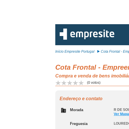
Início Empresite Portugal
Cota Frontal - Emp
Cota Frontal - Empree
Compra e venda de bens imobi
(
0
votos)
Endereço e contato
Morada
R DE SOU
Ver Mapa
Freguesia
LOURED