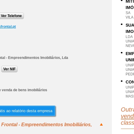
MÍT
IMÓ
SA
Ver Telefone
VIL
SUA
rontal.pt
IMO
LDA
UNI
NEV
EMP
tal - Empreendimentos Imobiliários, Lda
UNI
UNI
Ver NIF
UNI
PEDR
CON
UNI
 venda de bens imobiliários
UNI
MAS
Outr
tis ao relatório desta empresa
vend
clas
 Frontal - Empreendimentos Imobiliários,