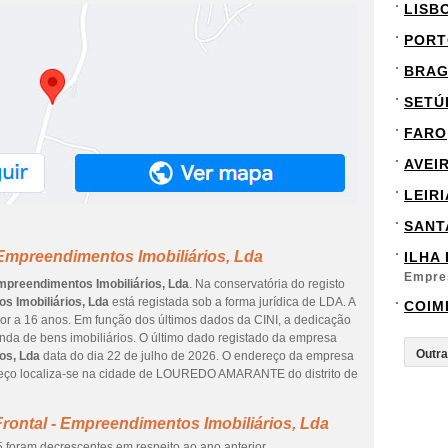
LISB
PORT
BRA
SETÚ
FARO
AVEI
LEIRI
SANT
 Empreendimentos Imobiliários, Lda
ILHA
Empre
Empreendimentos Imobiliários, Lda
. Na conservatória do registo
s Imobiliários, Lda
está registada sob a forma jurídica de LDA. A
COIM
or a 16 anos. Em função dos últimos dados da CINI, a dedicação
nda de bens imobiliários. O último dado registado da empresa
os, Lda
data do dia 22 de julho de 2026. O endereço da empresa
ço localiza-se na cidade de LOUREDO AMARANTE do distrito de
rontal - Empreendimentos Imobiliários, Lda
 foram decrescentes em respeito ao ano anterior.