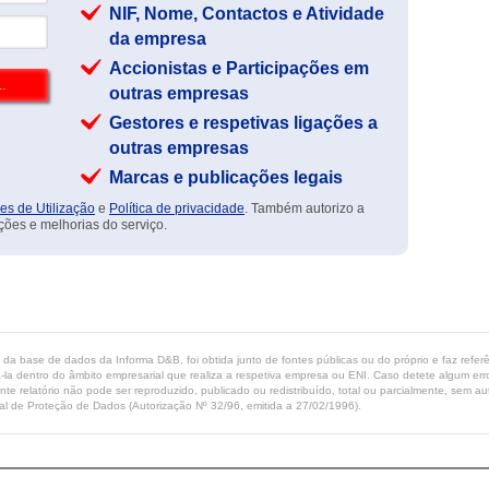
NIF, Nome, Contactos e Atividade
da empresa
Accionistas e Participações em
outras empresas
Gestores e respetivas ligações a
outras empresas
Marcas e publicações legais
es de Utilização
e
Política de privacidade
. Também autorizo a
ções e melhorias do serviço.
ta da base de dados da Informa D&B, foi obtida junto de fontes públicas ou do próprio e faz refe
-la dentro do âmbito empresarial que realiza a respetiva empresa ou ENI. Caso detete algum erro 
ente relatório não pode ser reproduzido, publicado ou redistribuído, total ou parcialmente, sem
l de Proteção de Dados (Autorização Nº 32/96, emitida a 27/02/1996).