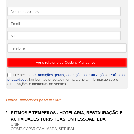
Nome e apelidos
Email
NIF
Telefone
Li e aceito as
Condições gerais
,
Condições de Utilização
e
Política de
privacidade
. Também autorizo a eInforma a enviar informação sobre
atualizações e melhorias do serviço.
Outros utilizadores pesquisaram
RITMOS E TEMPEROS - HOTELARIA, RESTAURAÇÃO E
ACTIVIDADES TURÍSTICAS, UNIPESSOAL, LDA
UNIP
COSTA CAPARICA ALMADA, SETUBAL