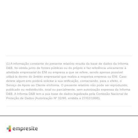
(1) A informação constante do presente relatório resulta da base de dados da Informa
D&B, foi obtida junto de fontes públicas ou do próprio e faz referência unicamente à
atividade empresarial do ENI ou empresa a que se refere, sendo apenas possível
utilizá-la dentro do âmbito empresarial que realiza a respetiva empresa ou ENI. Caso
detete algum erro poderá solicitar a sua retificação, contactando, para o efeito, o
Serviço de Apoio ao Cliente eInforma. O presente relatório não pode ser reproduzido,
publicado ou redistribuído, total ou parcialmente, sem autorização expressa da Informa
D&B. A Informa D&B tem a sua base de dados legalizada pela Comissão Nacional de
Proteção de Dados (Autorização Nº 32/96, emitida a 27/02/1996).