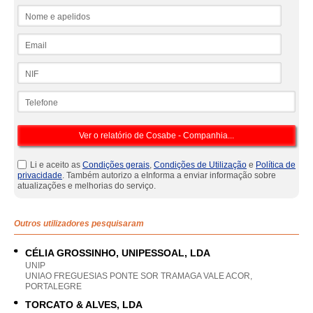
Nome e apelidos
Email
NIF
Telefone
Li e aceito as
Condições gerais
,
Condições de Utilização
e
Política de
privacidade
. Também autorizo a eInforma a enviar informação sobre
atualizações e melhorias do serviço.
Outros utilizadores pesquisaram
CÉLIA GROSSINHO, UNIPESSOAL, LDA
UNIP
UNIAO FREGUESIAS PONTE SOR TRAMAGA VALE ACOR,
PORTALEGRE
TORCATO & ALVES, LDA