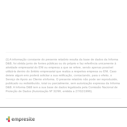
(1) A informação constante do presente relatório resulta da base de dados da Informa
D&B, foi obtida junto de fontes públicas ou do próprio e faz referência unicamente à
atividade empresarial do ENI ou empresa a que se refere, sendo apenas possível
utilizá-la dentro do âmbito empresarial que realiza a respetiva empresa ou ENI. Caso
detete algum erro poderá solicitar a sua retificação, contactando, para o efeito, o
Serviço de Apoio ao Cliente eInforma. O presente relatório não pode ser reproduzido,
publicado ou redistribuído, total ou parcialmente, sem autorização expressa da Informa
D&B. A Informa D&B tem a sua base de dados legalizada pela Comissão Nacional de
Proteção de Dados (Autorização Nº 32/96, emitida a 27/02/1996).