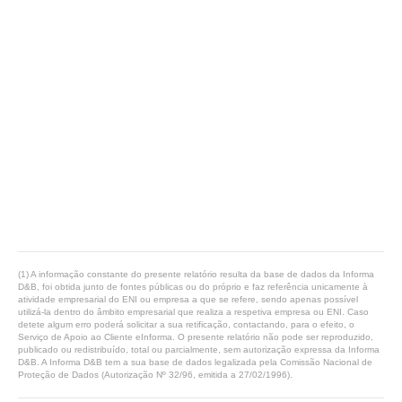
(1) A informação constante do presente relatório resulta da base de dados da Informa
D&B, foi obtida junto de fontes públicas ou do próprio e faz referência unicamente à
atividade empresarial do ENI ou empresa a que se refere, sendo apenas possível
utilizá-la dentro do âmbito empresarial que realiza a respetiva empresa ou ENI. Caso
detete algum erro poderá solicitar a sua retificação, contactando, para o efeito, o
Serviço de Apoio ao Cliente eInforma. O presente relatório não pode ser reproduzido,
publicado ou redistribuído, total ou parcialmente, sem autorização expressa da Informa
D&B. A Informa D&B tem a sua base de dados legalizada pela Comissão Nacional de
Proteção de Dados (Autorização Nº 32/96, emitida a 27/02/1996).