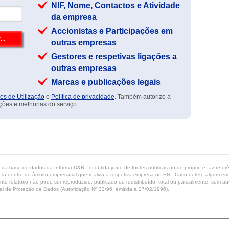
NIF, Nome, Contactos e Atividade
da empresa
Accionistas e Participações em
outras empresas
Gestores e respetivas ligações a
outras empresas
Marcas e publicações legais
es de Utilização
e
Política de privacidade
. Também autorizo a
ções e melhorias do serviço.
ta da base de dados da Informa D&B, foi obtida junto de fontes públicas ou do próprio e faz refe
-la dentro do âmbito empresarial que realiza a respetiva empresa ou ENI. Caso detete algum erro 
ente relatório não pode ser reproduzido, publicado ou redistribuído, total ou parcialmente, sem
l de Proteção de Dados (Autorização Nº 32/96, emitida a 27/02/1996).