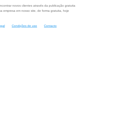
ncontrar novos clientes através da publicação gratuita
a empresa em nosso site, de forma gratuita, hoje
ugal
Condições de uso
Contacto