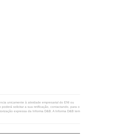
rência unicamente à atividade empresarial do ENI ou
poderá solicitar a sua retificação, contactando, para o
 autorização expressa da Informa D&B. A Informa D&B tem