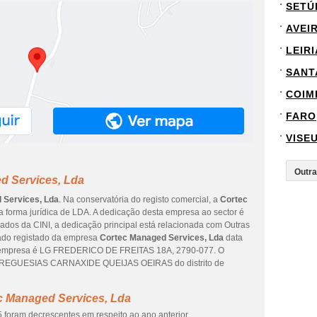
SETÚ
AVEI
LEIRI
SANT
COIM
FARO
VISE
d Services, Lda
 Services, Lda
. Na conservatória do registo comercial, a
Cortec
a forma jurídica de LDA. A dedicação desta empresa ao sector é
ados da CINI, a dedicação principal está relacionada com Outras
dado registado da empresa
Cortec Managed Services, Lda
data
da empresa é LG FREDERICO DE FREITAS 18A, 2790-077. O
O FREGUESIAS CARNAXIDE QUEIJAS OEIRAS do distrito de
c Managed Services, Lda
 foram decrescentes em respeito ao ano anterior.