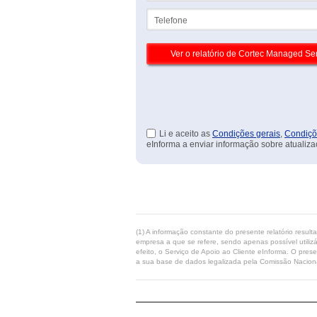
Telefone
Li e aceito as
Condições gerais
,
Condiçõ
eInforma a enviar informação sobre atualiza
(1) A informação constante do presente relatório resul
empresa a que se refere, sendo apenas possível utilizá
efeito, o Serviço de Apoio ao Cliente eInforma. O pres
a sua base de dados legalizada pela Comissão Naciona