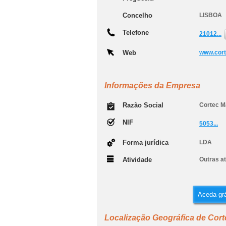
Concelho
LISBOA
Telefone
21012...
Web
www.cort
Informações da Empresa
Razão Social
Cortec M
NIF
5053...
Forma jurídica
LDA
Atividade
Outras a
Aceda grá
Localização Geográfica de Cor