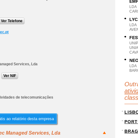
EMP
LDA
CARN
LYC
Ver Telefone
LDA
AVEN
ec.pt
FES
UNI
UNI
CAVA
NEO
anaged Services, Lda
LDA
BAR
Ver NIF
Outr
ativ
clas
tividades de telecomunicações
LISB
tis ao relatório desta empresa
PORT
BRA
tec Managed Services, Lda