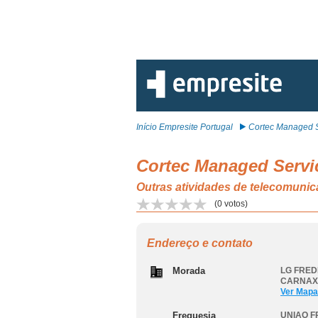
Início Empresite Portugal
Cortec Managed S
Cortec Managed Servi
Outras atividades de telecom
(
0
votos)
Endereço e contato
Morada
LG FRED
CARNAXI
Ver Mapa
Freguesia
UNIAO F