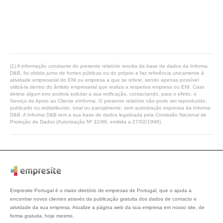
(1) A informação constante do presente relatório resulta da base de dados da Informa
D&B, foi obtida junto de fontes públicas ou do próprio e faz referência unicamente à
atividade empresarial do ENI ou empresa a que se refere, sendo apenas possível
utilizá-la dentro do âmbito empresarial que realiza a respetiva empresa ou ENI. Caso
detete algum erro poderá solicitar a sua retificação, contactando, para o efeito, o
Serviço de Apoio ao Cliente eInforma. O presente relatório não pode ser reproduzido,
publicado ou redistribuído, total ou parcialmente, sem autorização expressa da Informa
D&B. A Informa D&B tem a sua base de dados legalizada pela Comissão Nacional de
Proteção de Dados (Autorização Nº 32/96, emitida a 27/02/1996).
Empresite Portugal é o maior diretório de empresas de Portugal, que o ajuda a
encontrar novos clientes através da publicação gratuita dos dados de contacto e
atividade da sua empresa. Atualize a página web da sua empresa em nosso site, de
forma gratuita, hoje mesmo.