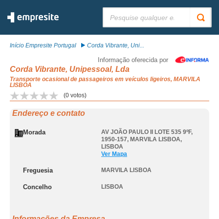
Pesquisar:
Início Empresite Portugal
Corda Vibrante, Uni...
Informação oferecida por
Corda Vibrante, Unipessoal, Lda
Transporte ocasional de passageiros em veículos ligeiros, MARVILA
LISBOA
(
0
votos)
Endereço e contato
Morada
AV JOÃO PAULO II LOTE 535 9ºF,
1950-157
,
MARVILA LISBOA
,
LISBOA
Ver Mapa
Freguesia
MARVILA LISBOA
Concelho
LISBOA
Informações da Empresa