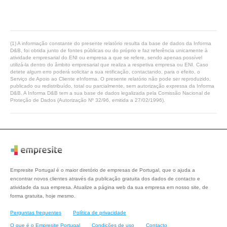
(1) A informação constante do presente relatório resulta da base de dados da Informa
D&B, foi obtida junto de fontes públicas ou do próprio e faz referência unicamente à
atividade empresarial do ENI ou empresa a que se refere, sendo apenas possível
utilizá-la dentro do âmbito empresarial que realiza a respetiva empresa ou ENI. Caso
detete algum erro poderá solicitar a sua retificação, contactando, para o efeito, o
Serviço de Apoio ao Cliente eInforma. O presente relatório não pode ser reproduzido,
publicado ou redistribuído, total ou parcialmente, sem autorização expressa da Informa
D&B. A Informa D&B tem a sua base de dados legalizada pela Comissão Nacional de
Proteção de Dados (Autorização Nº 32/96, emitida a 27/02/1996).
Empresite Portugal é o maior diretório de empresas de Portugal, que o ajuda a
encontrar novos clientes através da publicação gratuita dos dados de contacto e
atividade da sua empresa. Atualize a página web da sua empresa em nosso site, de
forma gratuita, hoje mesmo.
Perguntas frequentes
Política de privacidade
O que é o Empresite Portugal
Condições de uso
Contacto