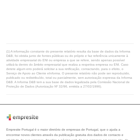
(1) A informação constante do presente relatório resulta da base de dados da Informa
D&B, foi obtida junto de fontes públicas ou do próprio e faz referência unicamente à
atividade empresarial do ENI ou empresa a que se refere, sendo apenas possível
utilizá-la dentro do âmbito empresarial que realiza a respetiva empresa ou ENI. Caso
detete algum erro poderá solicitar a sua retificação, contactando, para o efeito, o
Serviço de Apoio ao Cliente eInforma. O presente relatório não pode ser reproduzido,
publicado ou redistribuído, total ou parcialmente, sem autorização expressa da Informa
D&B. A Informa D&B tem a sua base de dados legalizada pela Comissão Nacional de
Proteção de Dados (Autorização Nº 32/96, emitida a 27/02/1996).
Empresite Portugal é o maior diretório de empresas de Portugal, que o ajuda a
encontrar novos clientes através da publicação gratuita dos dados de contacto e