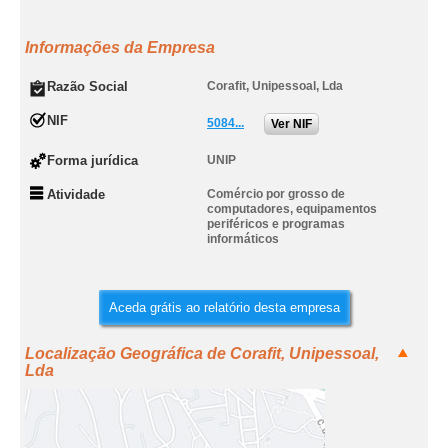
Informações da Empresa
Razão Social
Corafit, Unipessoal, Lda
NIF
5084...
Ver NIF
Forma jurídica
UNIP
Atividade
Comércio por grosso de
computadores, equipamentos
periféricos e programas
informáticos
Aceda grátis ao relatório desta empresa
Localização Geográfica de Corafit, Unipessoal,
Lda