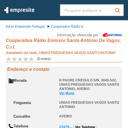
Pesquisar:
Início Empresite Portugal
Cooperativa Rádio E...
Informação oferecida por
Cooperativa Rádio Emissor Santo António De Vagos,
C.r.l.
Atividades de rádio, UNIAO FREGUESIAS VAGOS SANTO ANTONIO
(
0
votos)
Endereço e contato
Morada
R PADRE CREOULO S/N, 3840-502
,
UNIAO FREGUESIAS VAGOS SANTO
ANTONIO
,
AVEIRO
Ver Mapa
Freguesia
UNIAO FREGUESIAS VAGOS SANTO
ANTONIO
Concelho
AVEIRO
Telefone
23479...
Ver Telefone