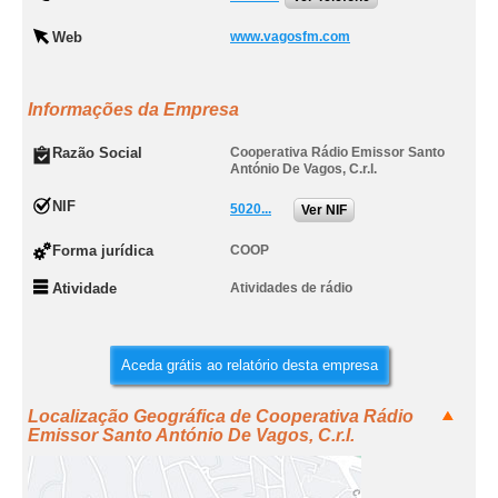
Web
www.vagosfm.com
Informações da Empresa
Razão Social
Cooperativa Rádio Emissor Santo
António De Vagos, C.r.l.
NIF
5020...
Ver NIF
Forma jurídica
COOP
Atividade
Atividades de rádio
Aceda grátis ao relatório desta empresa
Localização Geográfica de Cooperativa Rádio
Emissor Santo António De Vagos, C.r.l.