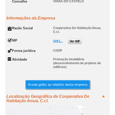
Concelho
VIANA DO CASTELO
Informações da Empresa
Razão Social
Cooperativa De Habitação Ínsua,
C.r.l.
NIF
5061...
Ver NIF
Forma jurídica
COOP
Atividade
Promoção imobiliária
(desenvolvimento de projetos de
edifícios)
Aceda grátis ao relatório desta empresa
Localização Geográfica de Cooperativa De
Habitação Ínsua, C.r.l.