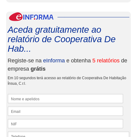
eInf
Aceda gratuitamente ao
relatório de Cooperativa De
Hab...
Registe-se na
eInforma
e obtenha
5 relatórios
de
empresa
grátis
Em 10 segundos terá acesso ao relatório de Cooperativa De Habitação
Ínsua, C.r.l.
Nome e apelidos
Email
NIF
Telefone