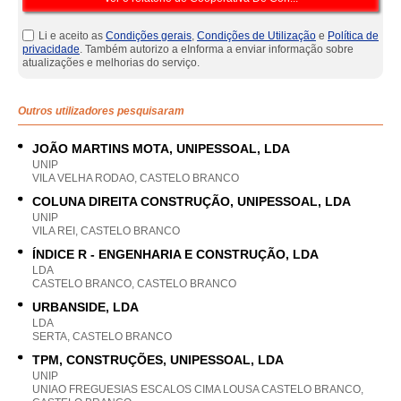
Li e aceito as
Condições gerais
,
Condições de Utilização
e
Política de
privacidade
. Também autorizo a eInforma a enviar informação sobre
atualizações e melhorias do serviço.
Outros utilizadores pesquisaram
JOÃO MARTINS MOTA, UNIPESSOAL, LDA
UNIP
VILA VELHA RODAO, CASTELO BRANCO
COLUNA DIREITA CONSTRUÇÃO, UNIPESSOAL, LDA
UNIP
VILA REI, CASTELO BRANCO
ÍNDICE R - ENGENHARIA E CONSTRUÇÃO, LDA
LDA
CASTELO BRANCO, CASTELO BRANCO
URBANSIDE, LDA
LDA
SERTA, CASTELO BRANCO
TPM, CONSTRUÇÕES, UNIPESSOAL, LDA
UNIP
UNIAO FREGUESIAS ESCALOS CIMA LOUSA CASTELO BRANCO,