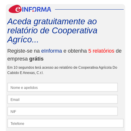
eInf
Aceda gratuitamente ao
relatório de Cooperativa
Agríco...
Registe-se na
eInforma
e obtenha
5 relatórios
de
empresa
grátis
Em 10 segundos terá acesso ao relatório de Cooperativa Agrícola Do
Cabido E Anexas, C.r.l.
Nome e apelidos
Email
NIF
Telefone