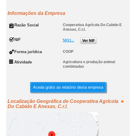
Informações da Empresa
Razão Social
Cooperativa Agrícola Do Cabido E
Anexas, C.r.l.
NIF
5011...
Ver NIF
Forma jurídica
COOP
Atividade
Agricultura e produção animal
combinadas
Aceda grátis ao relatório desta empresa
Localização Geográfica de Cooperativa Agrícola
Do Cabido E Anexas, C.r.l.