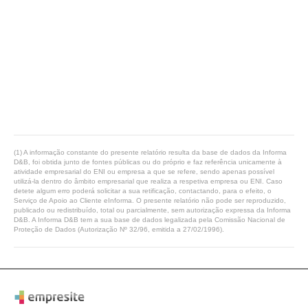
(1) A informação constante do presente relatório resulta da base de dados da Informa
D&B, foi obtida junto de fontes públicas ou do próprio e faz referência unicamente à
atividade empresarial do ENI ou empresa a que se refere, sendo apenas possível
utilizá-la dentro do âmbito empresarial que realiza a respetiva empresa ou ENI. Caso
detete algum erro poderá solicitar a sua retificação, contactando, para o efeito, o
Serviço de Apoio ao Cliente eInforma. O presente relatório não pode ser reproduzido,
publicado ou redistribuído, total ou parcialmente, sem autorização expressa da Informa
D&B. A Informa D&B tem a sua base de dados legalizada pela Comissão Nacional de
Proteção de Dados (Autorização Nº 32/96, emitida a 27/02/1996).