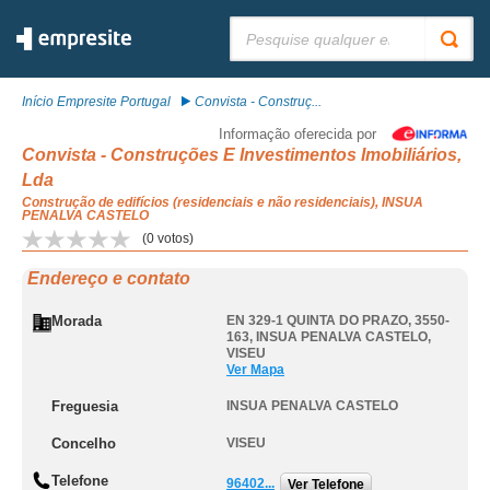
Pesquisar:
Início Empresite Portugal
Convista - Construç...
Informação oferecida por
Convista - Construções E Investimentos Imobiliários,
Lda
Construção de edifícios (residenciais e não residenciais), INSUA
PENALVA CASTELO
(
0
votos)
Endereço e contato
Morada
EN 329-1 QUINTA DO PRAZO, 3550-
163
,
INSUA PENALVA CASTELO
,
VISEU
Ver Mapa
Freguesia
INSUA PENALVA CASTELO
Concelho
VISEU
Telefone
96402...
Ver Telefone