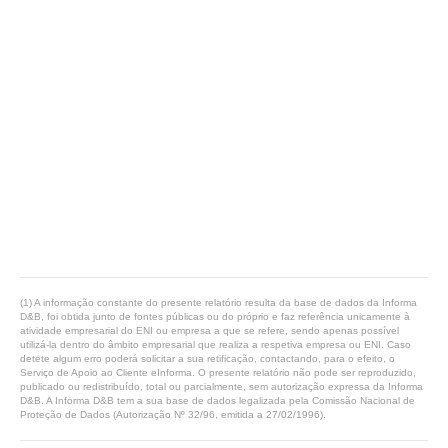
(1) A informação constante do presente relatório resulta da base de dados da Informa
D&B, foi obtida junto de fontes públicas ou do próprio e faz referência unicamente à
atividade empresarial do ENI ou empresa a que se refere, sendo apenas possível
utilizá-la dentro do âmbito empresarial que realiza a respetiva empresa ou ENI. Caso
detete algum erro poderá solicitar a sua retificação, contactando, para o efeito, o
Serviço de Apoio ao Cliente eInforma. O presente relatório não pode ser reproduzido,
publicado ou redistribuído, total ou parcialmente, sem autorização expressa da Informa
D&B. A Informa D&B tem a sua base de dados legalizada pela Comissão Nacional de
Proteção de Dados (Autorização Nº 32/96, emitida a 27/02/1996).