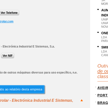
SA
MOR
AUM
Ver Telefone
IND
UNI
rolar.com
UNI
NOVA
ONB
LDA
PAR
 - Electrónica Industrial E Sistemas, S.a.
SMI
LDA
CANI
Ver NIF
Outr
de o
o de outras máquinas diversas para uso específico, n.e.
clas
AVEI
tis ao relatório desta empresa
PORT
olar - Electrónica Industrial E Sistemas,
BRA