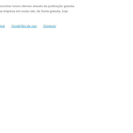
ncontrar novos clientes através da publicação gratuita
a empresa em nosso site, de forma gratuita, hoje
ugal
Condições de uso
Contacto