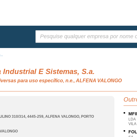
Pesquisar:
...
 Industrial E Sistemas, S.a.
iversas para uso específico, n.e., ALFENA VALONGO
Outr
MFI
LINO 310/314, 4445-259
,
ALFENA VALONGO
,
PORTO
LDA
VIL
 VALONGO
FOL