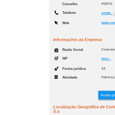
Concelho
PORTO
Telefone
22589...
Web
www.cont
Informações da Empresa
Razão Social
Controlar
NIF
5033...
Forma jurídica
SA
Atividade
Fabricaçã
Aceda grá
Localização Geográfica de Contr
S.a.