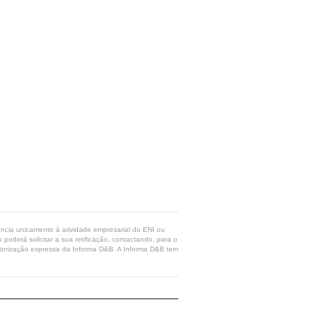
rência unicamente à atividade empresarial do ENI ou
poderá solicitar a sua retificação, contactando, para o
 autorização expressa da Informa D&B. A Informa D&B tem