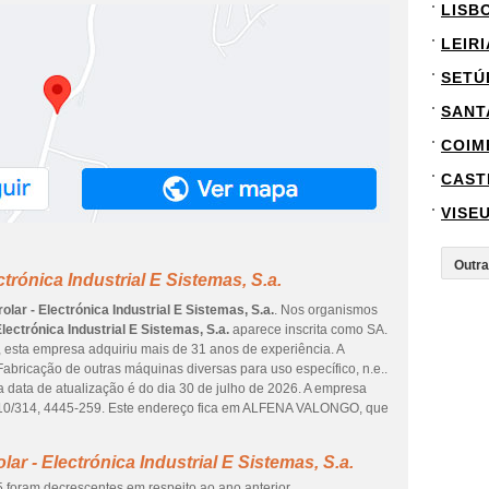
LISB
LEIRI
SETÚ
SANT
COIM
CAST
VISE
trónica Industrial E Sistemas, S.a.
olar - Electrónica Industrial E Sistemas, S.a.
. Nos organismos
Electrónica Industrial E Sistemas, S.a.
aparece inscrita como SA.
, esta empresa adquiriu mais de 31 anos de experiência. A
abricação de outras máquinas diversas para uso específico, n.e..
 data de atualização é do dia 30 de julho de 2026. A empresa
0/314, 4445-259. Este endereço fica em ALFENA VALONGO, que
ar - Electrónica Industrial E Sistemas, S.a.
 foram decrescentes em respeito ao ano anterior.