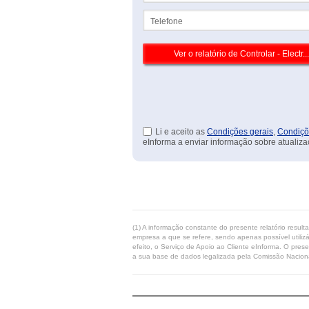
Telefone
Li e aceito as
Condições gerais
,
Condiçõ
eInforma a enviar informação sobre atualiza
(1) A informação constante do presente relatório resul
empresa a que se refere, sendo apenas possível utilizá
efeito, o Serviço de Apoio ao Cliente eInforma. O pres
a sua base de dados legalizada pela Comissão Naciona