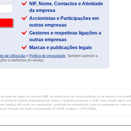
NIF, Nome, Contactos e Atividade
da empresa
Accionistas e Participações em
outras empresas
Gestores e respetivas ligações a
outras empresas
Marcas e publicações legais
es de Utilização
e
Política de privacidade
. Também autorizo a
ções e melhorias do serviço.
ta da base de dados da Informa D&B, foi obtida junto de fontes públicas ou do próprio e faz refe
-la dentro do âmbito empresarial que realiza a respetiva empresa ou ENI. Caso detete algum erro 
ente relatório não pode ser reproduzido, publicado ou redistribuído, total ou parcialmente, sem
l de Proteção de Dados (Autorização Nº 32/96, emitida a 27/02/1996).