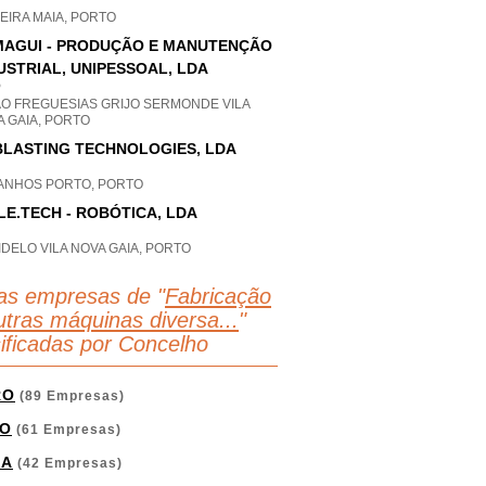
EIRA MAIA, PORTO
AGUI - PRODUÇÃO E MANUTENÇÃO
USTRIAL, UNIPESSOAL, LDA
P
AO FREGUESIAS GRIJO SERMONDE VILA
 GAIA, PORTO
LASTING TECHNOLOGIES, LDA
ANHOS PORTO, PORTO
LE.TECH - ROBÓTICA, LDA
DELO VILA NOVA GAIA, PORTO
as empresas de "
Fabricação
utras máquinas diversa...
"
sificadas por Concelho
RO
(89 Empresas)
O
(61 Empresas)
GA
(42 Empresas)