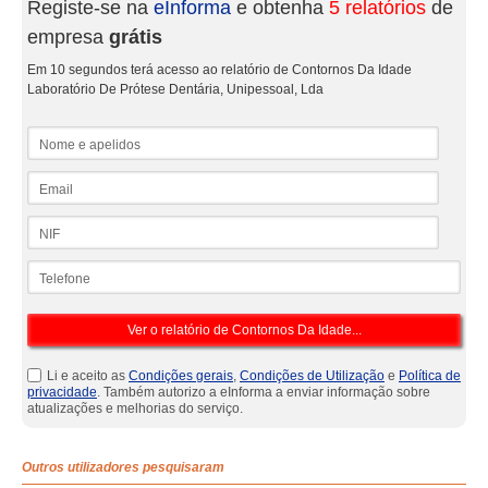
Registe-se na
eInforma
e obtenha
5 relatórios
de
empresa
grátis
Em 10 segundos terá acesso ao relatório de Contornos Da Idade
Laboratório De Prótese Dentária, Unipessoal, Lda
Nome e apelidos
Email
NIF
Telefone
Li e aceito as
Condições gerais
,
Condições de Utilização
e
Política de
privacidade
. Também autorizo a eInforma a enviar informação sobre
atualizações e melhorias do serviço.
Outros utilizadores pesquisaram