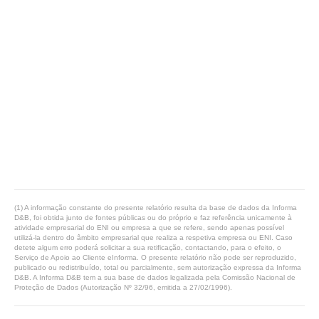
(1) A informação constante do presente relatório resulta da base de dados da Informa
D&B, foi obtida junto de fontes públicas ou do próprio e faz referência unicamente à
atividade empresarial do ENI ou empresa a que se refere, sendo apenas possível
utilizá-la dentro do âmbito empresarial que realiza a respetiva empresa ou ENI. Caso
detete algum erro poderá solicitar a sua retificação, contactando, para o efeito, o
Serviço de Apoio ao Cliente eInforma. O presente relatório não pode ser reproduzido,
publicado ou redistribuído, total ou parcialmente, sem autorização expressa da Informa
D&B. A Informa D&B tem a sua base de dados legalizada pela Comissão Nacional de
Proteção de Dados (Autorização Nº 32/96, emitida a 27/02/1996).