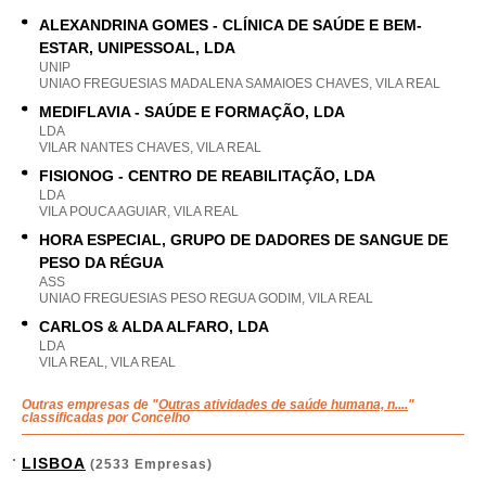
ALEXANDRINA GOMES - CLÍNICA DE SAÚDE E BEM-
ESTAR, UNIPESSOAL, LDA
UNIP
UNIAO FREGUESIAS MADALENA SAMAIOES CHAVES, VILA REAL
MEDIFLAVIA - SAÚDE E FORMAÇÃO, LDA
LDA
VILAR NANTES CHAVES, VILA REAL
FISIONOG - CENTRO DE REABILITAÇÃO, LDA
LDA
VILA POUCA AGUIAR, VILA REAL
HORA ESPECIAL, GRUPO DE DADORES DE SANGUE DE
PESO DA RÉGUA
ASS
UNIAO FREGUESIAS PESO REGUA GODIM, VILA REAL
CARLOS & ALDA ALFARO, LDA
LDA
VILA REAL, VILA REAL
Outras empresas de "
Outras atividades de saúde humana, n....
"
classificadas por Concelho
LISBOA
(2533 Empresas)