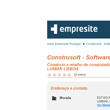
Início Empresite Portugal
Construsoft - Softw
Construsoft - Softwar
Comércio a retalho de computador
LUMIAR LISBOA
(
0
votos)
Endereço e contato
Morada
EST DO 
LISBOA
,
Ver Mapa