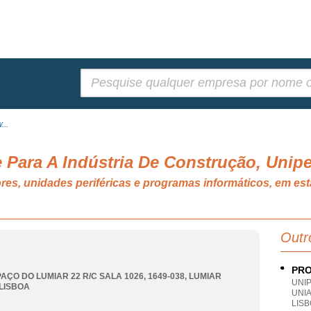
Pesquisar:
...
e Para A Indústria De Construção, Unip
es, unidades periféricas e programas informáticos, em es
Outr
PRO
PAÇO DO LUMIAR 22 R/C SALA 1026, 1649-038
,
LUMIAR
UNI
LISBOA
UNI
LIS