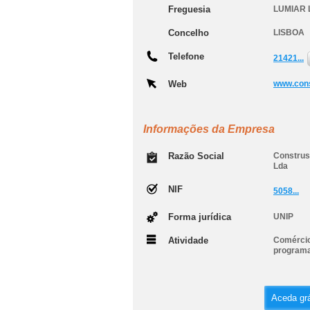
Freguesia
LUMIAR 
Concelho
LISBOA
Telefone
21421...
Web
www.cons
Informações da Empresa
Razão Social
Construso
Lda
NIF
5058...
Forma jurídica
UNIP
Atividade
Comércio
programa
Aceda grá