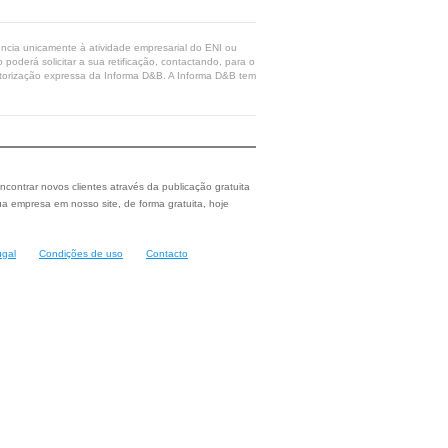
rência unicamente à atividade empresarial do ENI ou
poderá solicitar a sua retificação, contactando, para o
 autorização expressa da Informa D&B. A Informa D&B tem
ncontrar novos clientes através da publicação gratuita
a empresa em nosso site, de forma gratuita, hoje
ugal
Condições de uso
Contacto