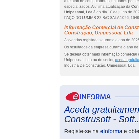
a retalho de computadores, unidades perifé
especializados. A última atualização da
Cons
Unipessoal, Lda
é do dia 10 de julho de 
PAÇO DO LUMIAR 22 R/C SALA 1026, 1649-03
Informação Comercial de Constr
Construção, Unipessoal, Lda
As vendas registadas durante o ano de 2025
Os resultados da empresa durante o ano de 
Se deseja obter mais informação comercial d
Unipessoal, Lda ou do sector,
aceda gratuit
Indústria De Construção, Unipessoal, Lda.
Aceda gratuitament
Construsoft - Soft..
Registe-se na
eInforma
e obt