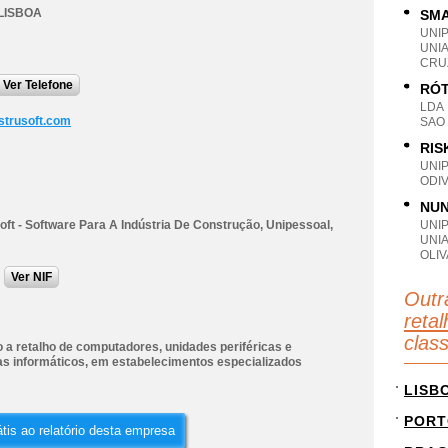
LISBOA
SMA
UNI
UNIA
CRU
Ver Telefone
RÓT
LDA
trusoft.com
SAO
RIS
UNI
ODIV
NUN
ft - Software Para A Indústria De Construção, Unipessoal,
UNI
UNI
OLIV
Ver NIF
Outr
reta
clas
 a retalho de computadores, unidades periféricas e
s informáticos, em estabelecimentos especializados
LISB
PORT
tis ao relatório desta empresa