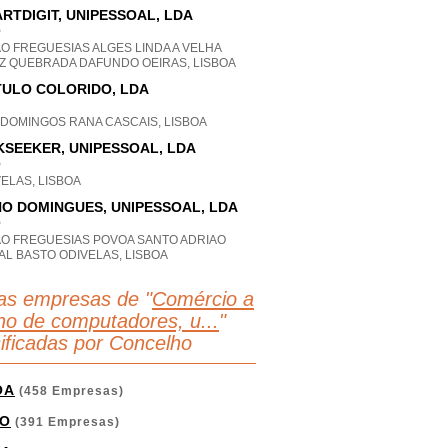
RTDIGIT, UNIPESSOAL, LDA
P
O FREGUESIAS ALGES LINDA A VELHA
Z QUEBRADA DAFUNDO OEIRAS, LISBOA
ULO COLORIDO, LDA
 DOMINGOS RANA CASCAIS, LISBOA
KSEEKER, UNIPESSOAL, LDA
P
ELAS, LISBOA
O DOMINGUES, UNIPESSOAL, LDA
P
AO FREGUESIAS POVOA SANTO ADRIAO
AL BASTO ODIVELAS, LISBOA
as empresas de "
Comércio a
lho de computadores, u...
"
sificadas por Concelho
OA
(458 Empresas)
O
(391 Empresas)