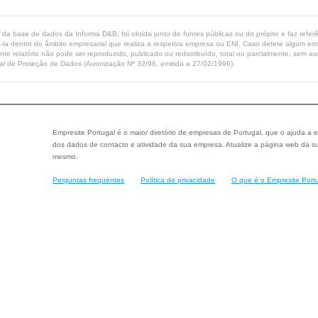
ta da base de dados da Informa D&B, foi obtida junto de fontes públicas ou do próprio e faz refe
-la dentro do âmbito empresarial que realiza a respetiva empresa ou ENI. Caso detete algum erro 
ente relatório não pode ser reproduzido, publicado ou redistribuído, total ou parcialmente, sem
l de Proteção de Dados (Autorização Nº 32/96, emitida a 27/02/1996).
Empresite Portugal é o maior diretório de empresas de Portugal, que o ajuda a e
dos dados de contacto e atividade da sua empresa. Atualize a página web da su
mesmo.
Perguntas frequentes
Política de privacidade
O que é o Empresite Port