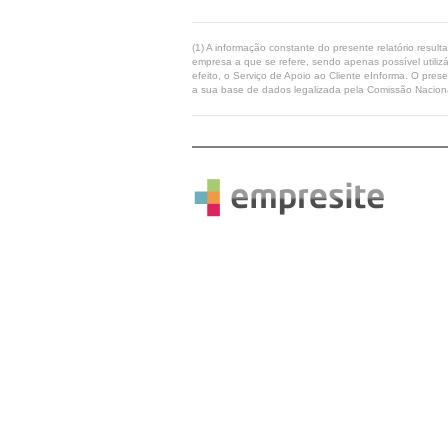
(1) A informação constante do presente relatório resul
empresa a que se refere, sendo apenas possível utilizá
efeito, o Serviço de Apoio ao Cliente eInforma. O pres
a sua base de dados legalizada pela Comissão Naciona