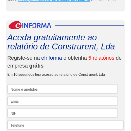
sector,
aceda gratuitamente ao relatório da empresa
Construrent, Lda.
eInf
Aceda gratuitamente ao
relatório de Construrent, Lda
Registe-se na
eInforma
e obtenha
5 relatórios
de
empresa
grátis
Em 10 segundos terá acesso ao relatório de Construrent, Lda
Nome e apelidos
Email
NIF
Telefone