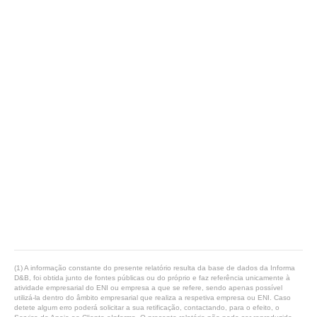
(1) A informação constante do presente relatório resulta da base de dados da Informa
D&B, foi obtida junto de fontes públicas ou do próprio e faz referência unicamente à
atividade empresarial do ENI ou empresa a que se refere, sendo apenas possível
utilizá-la dentro do âmbito empresarial que realiza a respetiva empresa ou ENI. Caso
detete algum erro poderá solicitar a sua retificação, contactando, para o efeito, o