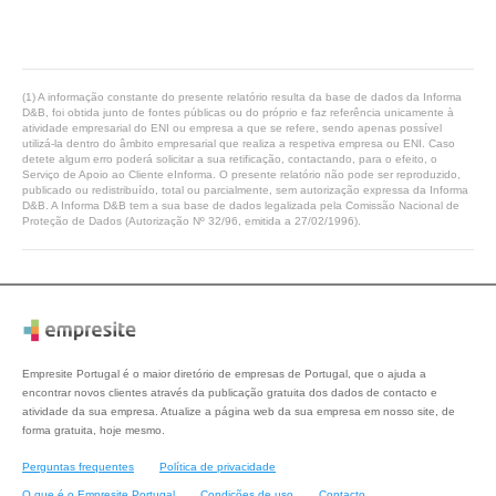
(1) A informação constante do presente relatório resulta da base de dados da Informa
D&B, foi obtida junto de fontes públicas ou do próprio e faz referência unicamente à
atividade empresarial do ENI ou empresa a que se refere, sendo apenas possível
utilizá-la dentro do âmbito empresarial que realiza a respetiva empresa ou ENI. Caso
detete algum erro poderá solicitar a sua retificação, contactando, para o efeito, o
Serviço de Apoio ao Cliente eInforma. O presente relatório não pode ser reproduzido,
publicado ou redistribuído, total ou parcialmente, sem autorização expressa da Informa
D&B. A Informa D&B tem a sua base de dados legalizada pela Comissão Nacional de
Proteção de Dados (Autorização Nº 32/96, emitida a 27/02/1996).
Empresite Portugal é o maior diretório de empresas de Portugal, que o ajuda a
encontrar novos clientes através da publicação gratuita dos dados de contacto e
atividade da sua empresa. Atualize a página web da sua empresa em nosso site, de
forma gratuita, hoje mesmo.
Perguntas frequentes
Política de privacidade
O que é o Empresite Portugal
Condições de uso
Contacto