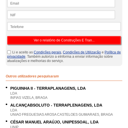
Email
NIF
Telefone
Li e aceito as
Condições gerais
,
Condições de Utilização
e
Política de
privacidade
. Também autorizo a eInforma a enviar informação sobre
atualizações e melhorias do serviço.
Outros utilizadores pesquisaram
PIGUINHA II - TERRAPLANAGENS, LDA
LDA
INFIAS VIZELA, BRAGA
ALCANÇABSOLUTO - TERRAPLENAGENS, LDA
LDA
UNIAO FREGUESIAS AROSA CASTELOES GUIMARAES, BRAGA
CÉSAR MANUEL ARAÚJO, UNIPESSOAL, LDA
UNIP