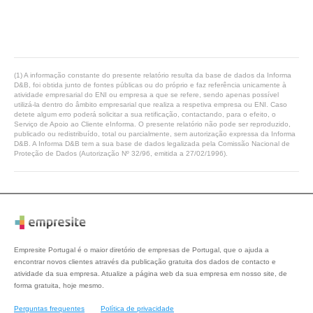
(1) A informação constante do presente relatório resulta da base de dados da Informa
D&B, foi obtida junto de fontes públicas ou do próprio e faz referência unicamente à
atividade empresarial do ENI ou empresa a que se refere, sendo apenas possível
utilizá-la dentro do âmbito empresarial que realiza a respetiva empresa ou ENI. Caso
detete algum erro poderá solicitar a sua retificação, contactando, para o efeito, o
Serviço de Apoio ao Cliente eInforma. O presente relatório não pode ser reproduzido,
publicado ou redistribuído, total ou parcialmente, sem autorização expressa da Informa
D&B. A Informa D&B tem a sua base de dados legalizada pela Comissão Nacional de
Proteção de Dados (Autorização Nº 32/96, emitida a 27/02/1996).
Empresite Portugal é o maior diretório de empresas de Portugal, que o ajuda a
encontrar novos clientes através da publicação gratuita dos dados de contacto e
atividade da sua empresa. Atualize a página web da sua empresa em nosso site, de
forma gratuita, hoje mesmo.
Perguntas frequentes
Política de privacidade