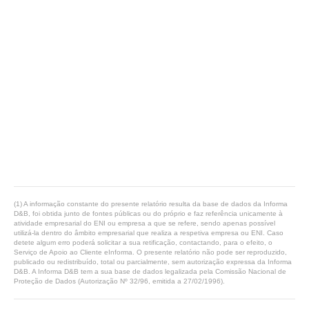
(1) A informação constante do presente relatório resulta da base de dados da Informa
D&B, foi obtida junto de fontes públicas ou do próprio e faz referência unicamente à
atividade empresarial do ENI ou empresa a que se refere, sendo apenas possível
utilizá-la dentro do âmbito empresarial que realiza a respetiva empresa ou ENI. Caso
detete algum erro poderá solicitar a sua retificação, contactando, para o efeito, o
Serviço de Apoio ao Cliente eInforma. O presente relatório não pode ser reproduzido,
publicado ou redistribuído, total ou parcialmente, sem autorização expressa da Informa
D&B. A Informa D&B tem a sua base de dados legalizada pela Comissão Nacional de
Proteção de Dados (Autorização Nº 32/96, emitida a 27/02/1996).