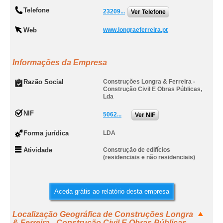
Telefone
23209...
Ver Telefone
Web
www.longraeferreira.pt
Informações da Empresa
Razão Social
Construções Longra & Ferreira -
Construção Civil E Obras Públicas,
Lda
NIF
5062...
Ver NIF
Forma jurídica
LDA
Atividade
Construção de edifícios
(residenciais e não residenciais)
Aceda grátis ao relatório desta empresa
Localização Geográfica de Construções Longra
& Ferreira - Construção Civil E Obras Públicas,