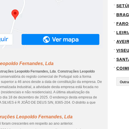
SETÚ
BRA
FARO
LEIRI
AVEI
VISE
SANT
Leopoldo Fernandes, Lda
COIM
truções Leopoldo Fernandes, Lda
.
Construções Leopoldo
onservatória do registo comercial de Portugal sob a forma
é superior a 46 anos desde a data de constituição da empresa. De
rmalizada Industrial, a atividade desta empresa está focada no
residenciais e não residenciais). A última atualização da
o dia 18 de dezembro de 2025. O endereço desta empresa de
LVES é R JOÃO DE DEUS S/N, 8365-204. O distrito a que
truções Leopoldo Fernandes, Lda
 foram crescentes em respeito ao ano anterior.