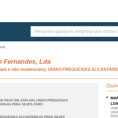
Pesquisar:
ld...
 Fernandes, Lda
enciais e não residenciais), UNIAO FREGUESIAS ALCANTA
Outr
MAR
E DEUS S/N, 8365-204
,
UNIAO FREGUESIAS
LD
RILHA PERA SILVES
,
FARO
UNI
UNI
FAR
REGUESIAS ALCANTARILHA PERA SILVES