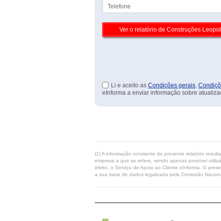
Telefone
Li e aceito as
Condições gerais
,
Condiçõ
eInforma a enviar informação sobre atualiza
(1) A informação constante do presente relatório resul
empresa a que se refere, sendo apenas possível utilizá
efeito, o Serviço de Apoio ao Cliente eInforma. O pres
a sua base de dados legalizada pela Comissão Naciona