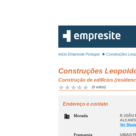
Início Empresite Portugal
Construções Leopo
Construções Leopoldo
Construção de edifícios (resid
(
0
votos)
Endereço e contato
Morada
R JOÃO D
ALCANTA
Ver Mapa
Freguesia
UNIAO F