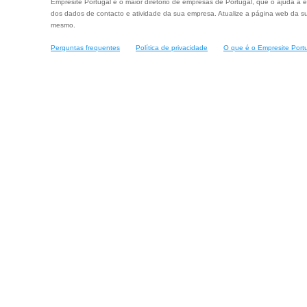
Empresite Portugal é o maior diretório de empresas de Portugal, que o ajuda a e
dos dados de contacto e atividade da sua empresa. Atualize a página web da su
mesmo.
Perguntas frequentes
Política de privacidade
O que é o Empresite Port