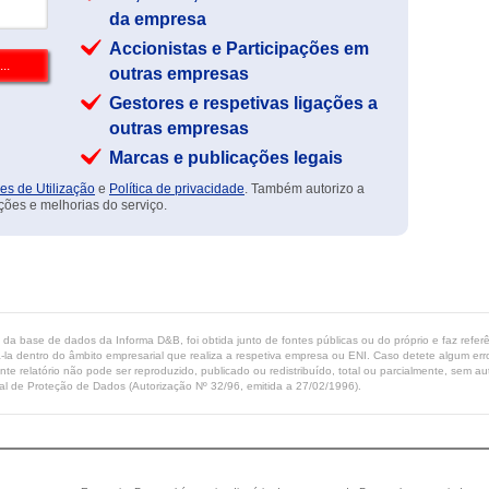
da empresa
Accionistas e Participações em
outras empresas
Gestores e respetivas ligações a
outras empresas
Marcas e publicações legais
es de Utilização
e
Política de privacidade
. Também autorizo a
ções e melhorias do serviço.
ta da base de dados da Informa D&B, foi obtida junto de fontes públicas ou do próprio e faz refe
-la dentro do âmbito empresarial que realiza a respetiva empresa ou ENI. Caso detete algum erro 
ente relatório não pode ser reproduzido, publicado ou redistribuído, total ou parcialmente, sem
l de Proteção de Dados (Autorização Nº 32/96, emitida a 27/02/1996).