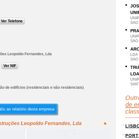
JOS
UNI
UNI
Ver Telefone
SAO
PRA
UNI
SAO
ARO
ões Leopoldo Fernandes, Lda
LDA
SAO
Ver NIF
TRI
LD
UNI
SAN
o de edifícios (residenciais e não residenciais)
Outr
de ed
tis ao relatório desta empresa
clas
struções Leopoldo Fernandes, Lda
LISB
PORT