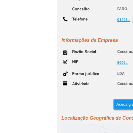
Concelho
FARO
Telefone
91226...
Informações da Empresa
Razão Social
Construç
NIF
5009...
Forma jurídica
LDA
Atividade
Construçã
Aceda grá
Localização Geográfica de Con