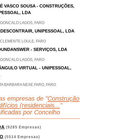
É VASCO SOUSA - CONSTRUÇÕES,
PESSOAL, LDA
P
 GONCALO LAGOS, FARO
DESCONTRAIR, UNIPESSOAL, LDA
P
 CLEMENTE LOULE, FARO
UNDANSWER - SERVIÇOS, LDA
 GONCALO LAGOS, FARO
ÂNGULO VIRTUAL - UNIPESSOAL,
A
P
TA BARBARA NEXE FARO, FARO
as empresas de "
Construção
ifícios (residenciais...
"
sificadas por Concelho
OA
(9285 Empresas)
O
(5514 Empresas)