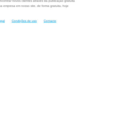
ncontrar novos clientes através da publicação gratuita
a empresa em nosso site, de forma gratuita, hoje
ugal
Condições de uso
Contacto