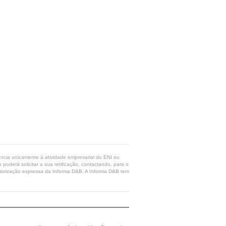
rência unicamente à atividade empresarial do ENI ou
poderá solicitar a sua retificação, contactando, para o
 autorização expressa da Informa D&B. A Informa D&B tem