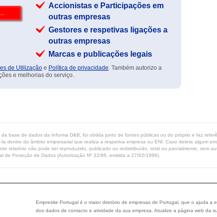
Accionistas e Participações em
outras empresas
Gestores e respetivas ligações a
outras empresas
Marcas e publicações legais
es de Utilização
e
Política de privacidade
. Também autorizo a
ções e melhorias do serviço.
ta da base de dados da Informa D&B, foi obtida junto de fontes públicas ou do próprio e faz refe
-la dentro do âmbito empresarial que realiza a respetiva empresa ou ENI. Caso detete algum erro 
ente relatório não pode ser reproduzido, publicado ou redistribuído, total ou parcialmente, sem
l de Proteção de Dados (Autorização Nº 32/96, emitida a 27/02/1996).
Empresite Portugal é o maior diretório de empresas de Portugal, que o ajuda a e
dos dados de contacto e atividade da sua empresa. Atualize a página web da su