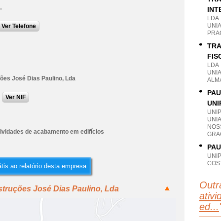
L
INT
LDA
UNI
Ver Telefone
PRA
TRA
FIS
LDA
UNI
ões José Dias Paulino, Lda
ALM
PAU
Ver NIF
UNI
UNI
UNI
NOS
tividades de acabamento em edifícios
GRA
PAU
UNI
COS
tis ao relatório desta empresa
Outr
truções José Dias Paulino, Lda
ativ
ed...