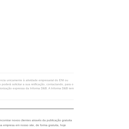
rência unicamente à atividade empresarial do ENI ou
poderá solicitar a sua retificação, contactando, para o
 autorização expressa da Informa D&B. A Informa D&B tem
ncontrar novos clientes através da publicação gratuita
a empresa em nosso site, de forma gratuita, hoje