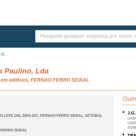
Pesquisar:
Di...
s Paulino, Lda
o em edifícios, FERNAO FERRO SEIXAL
Outr
J.G
O LOTE 188, 2865-057
,
FERNAO FERRO SEIXAL
,
SETÚBAL
UNI
UNI
SOB
FERRO SEIXAL
TRA