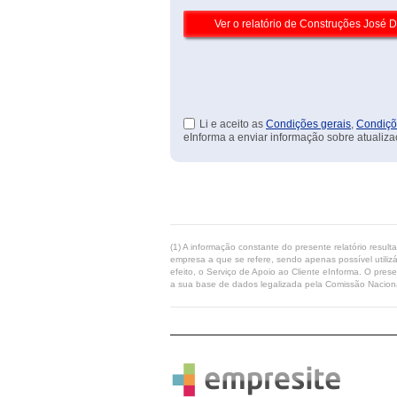
Li e aceito as
Condições gerais
,
Condiçõ
eInforma a enviar informação sobre atualiza
(1) A informação constante do presente relatório resul
empresa a que se refere, sendo apenas possível utilizá
efeito, o Serviço de Apoio ao Cliente eInforma. O pres
a sua base de dados legalizada pela Comissão Naciona