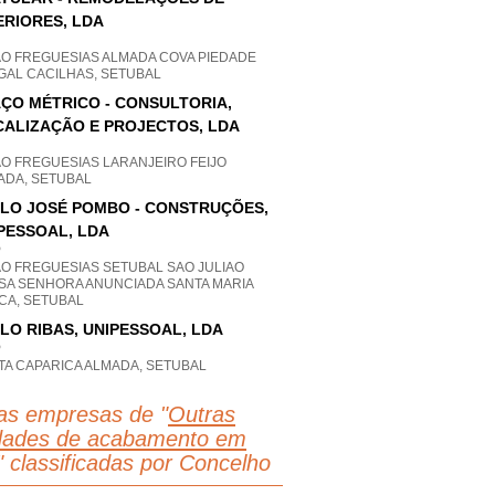
ERIORES, LDA
AO FREGUESIAS ALMADA COVA PIEDADE
GAL CACILHAS, SETUBAL
ÇO MÉTRICO - CONSULTORIA,
CALIZAÇÃO E PROJECTOS, LDA
AO FREGUESIAS LARANJEIRO FEIJO
ADA, SETUBAL
LO JOSÉ POMBO - CONSTRUÇÕES,
PESSOAL, LDA
P
AO FREGUESIAS SETUBAL SAO JULIAO
SA SENHORA ANUNCIADA SANTA MARIA
CA, SETUBAL
LO RIBAS, UNIPESSOAL, LDA
P
TA CAPARICA ALMADA, SETUBAL
as empresas de "
Outras
idades de acabamento em
" classificadas por Concelho