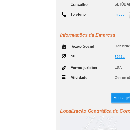
Concelho
SETÚBA
Telefone
91722...
Informações da Empresa
Razão Social
Construç
NIF
5016...
Forma jurídica
LDA
Atividade
Outras a
Aceda grá
Localização Geográfica de Cons