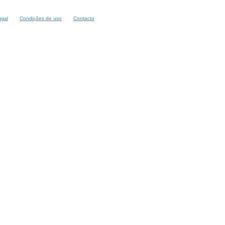
ugal
Condições de uso
Contacto