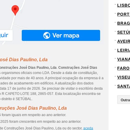
LISB
PORT
BRA
SETÚ
AVEI
LEIRI
VIAN
osé Dias Paulino, Lda
onstruções José Dias Paulino, Lda
.
Construções José Dias
FARO
organismos oficiais como LDA. Desde a data de constituição,
VISE
ividade por mais de 40 anos. A principal ocupação da empresa é a
idades de acabamento em edifícios. A atualização dos dados
SANT
ta 17 de junho de 2026. Se precisar de visitar o escritório desta
ço R CAPETO LOTE 188, 2865-057. Esta localização encontra-se
distrito é SETÚBAL.
ruções José Dias Paulino, Lda
foram iguais em respeito ao ano anterior.
2025 foram crescentes em respeito ao ano anterior.
de Construções José Dias Paulino, Lda ou do sector,
aceda