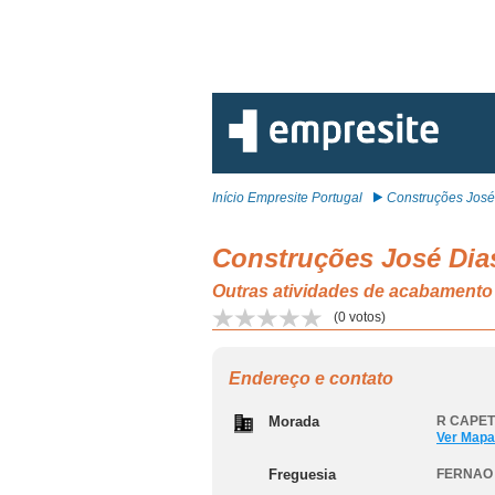
Início Empresite Portugal
Construções José 
Construções José Dia
Outras atividades de acabament
(
0
votos)
Endereço e contato
Morada
R CAPET
Ver Mapa
Freguesia
FERNAO 