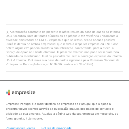
(1) A informação constante do presente relatório resulta da base de dados da Informa
D&B, foi obtida junto de fontes públicas ou do próprio e faz referência unicamente à
atividade empresarial do ENI ou empresa a que se refere, sendo apenas possível
utilizá-la dentro do âmbito empresarial que realiza a respetiva empresa ou ENI. Caso
detete algum erro poderá solicitar a sua retificação, contactando, para o efeito, o
Serviço de Apoio ao Cliente eInforma. O presente relatório não pode ser reproduzido,
publicado ou redistribuído, total ou parcialmente, sem autorização expressa da Informa
D&B. A Informa D&B tem a sua base de dados legalizada pela Comissão Nacional de
Proteção de Dados (Autorização Nº 32/96, emitida a 27/02/1996).
Empresite Portugal é o maior diretório de empresas de Portugal, que o ajuda a
encontrar novos clientes através da publicação gratuita dos dados de contacto e
atividade da sua empresa. Atualize a página web da sua empresa em nosso site, de
forma gratuita, hoje mesmo.
Perguntas frequentes
Política de privacidade