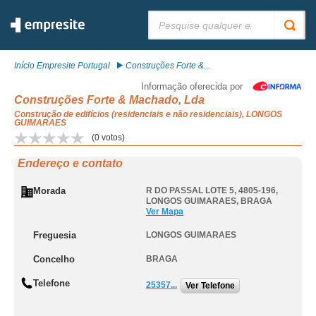
Pesquisar:
Início Empresite Portugal
Construções Forte &...
Informação oferecida por
Construções Forte & Machado, Lda
Construção de edifícios (residenciais e não residenciais), LONGOS
GUIMARAES
(
0
votos)
Endereço e contato
Morada
R DO PASSAL LOTE 5, 4805-196
,
LONGOS GUIMARAES
,
BRAGA
Ver Mapa
Freguesia
LONGOS GUIMARAES
Concelho
BRAGA
Telefone
25357...
Ver Telefone