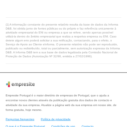
(1) A informação constante do presente relatório resulta da base de dados da Informa
D&B, foi obtida junto de fontes públicas ou do próprio e faz referência unicamente à
atividade empresarial do ENI ou empresa a que se refere, sendo apenas possível
utilizá-la dentro do âmbito empresarial que realiza a respetiva empresa ou ENI. Caso
detete algum erro poderá solicitar a sua retificação, contactando, para o efeito, o
Serviço de Apoio ao Cliente eInforma. O presente relatório não pode ser reproduzido,
publicado ou redistribuído, total ou parcialmente, sem autorização expressa da Informa
D&B. A Informa D&B tem a sua base de dados legalizada pela Comissão Nacional de
Proteção de Dados (Autorização Nº 32/96, emitida a 27/02/1996).
Empresite Portugal é o maior diretório de empresas de Portugal, que o ajuda a
encontrar novos clientes através da publicação gratuita dos dados de contacto e
atividade da sua empresa. Atualize a página web da sua empresa em nosso site, de
forma gratuita, hoje mesmo.
Perguntas frequentes
Política de privacidade
O que é o Empresite Portugal
Condições de uso
Contacto