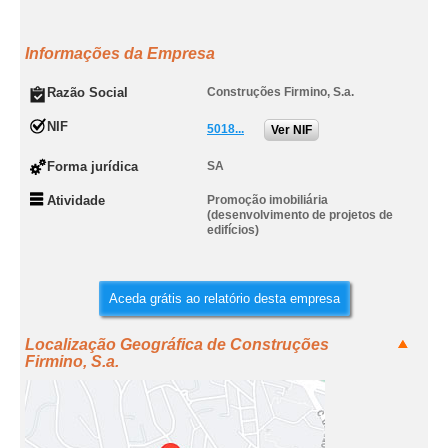
Informações da Empresa
Razão Social
Construções Firmino, S.a.
NIF
5018...
Ver NIF
Forma jurídica
SA
Atividade
Promoção imobiliária
(desenvolvimento de projetos de
edifícios)
Aceda grátis ao relatório desta empresa
Localização Geográfica de Construções
Firmino, S.a.