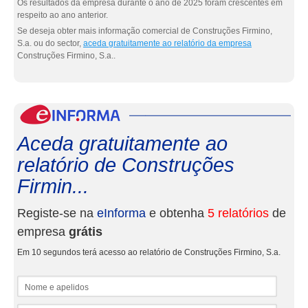
Os resultados da empresa durante o ano de 2025 foram crescentes em
respeito ao ano anterior.
Se deseja obter mais informação comercial de Construções Firmino,
S.a. ou do sector,
aceda gratuitamente ao relatório da empresa
Construções Firmino, S.a..
eInf
Aceda gratuitamente ao
relatório de Construções
Firmin...
Registe-se na
eInforma
e obtenha
5 relatórios
de
empresa
grátis
Em 10 segundos terá acesso ao relatório de Construções Firmino, S.a.
Nome e apelidos