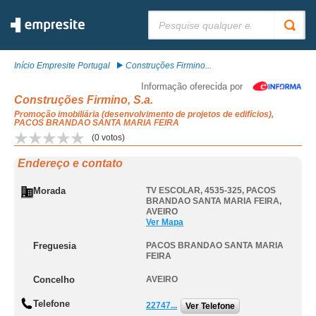
Pesquisar:
Início Empresite Portugal
Construções Firmino...
Informação oferecida por
Construções Firmino, S.a.
Promoção imobiliária (desenvolvimento de projetos de edifícios),
PACOS BRANDAO SANTA MARIA FEIRA
(
0
votos)
Endereço e contato
Morada
TV ESCOLAR, 4535-325
,
PACOS
BRANDAO SANTA MARIA FEIRA
,
AVEIRO
Ver Mapa
Freguesia
PACOS BRANDAO SANTA MARIA
FEIRA
Concelho
AVEIRO
Telefone
22747...
Ver Telefone