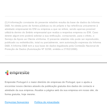
(1) A informação constante do presente relatório resulta da base de dados da Informa
D&B, foi obtida junto de fontes públicas ou do próprio e faz referência unicamente à
atividade empresarial do ENI ou empresa a que se refere, sendo apenas possível
utilizá-la dentro do âmbito empresarial que realiza a respetiva empresa ou ENI. Caso
detete algum erro poderá solicitar a sua retificação, contactando, para o efeito, o
Serviço de Apoio ao Cliente eInforma. O presente relatório não pode ser reproduzido,
publicado ou redistribuído, total ou parcialmente, sem autorização expressa da Informa
D&B. A Informa D&B tem a sua base de dados legalizada pela Comissão Nacional de
Proteção de Dados (Autorização Nº 32/96, emitida a 27/02/1996).
Empresite Portugal é o maior diretório de empresas de Portugal, que o ajuda a
encontrar novos clientes através da publicação gratuita dos dados de contacto e
atividade da sua empresa. Atualize a página web da sua empresa em nosso site, de
forma gratuita, hoje mesmo.
Perguntas frequentes
Política de privacidade