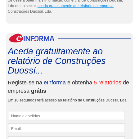
Se deseja obter mais informação comercial de Construções Duossil,
Lda ou do sector,
aceda gratuitamente ao relatório da empresa
Construções Duossil, Lda.
eInf
Aceda gratuitamente ao
relatório de Construções
Duossi...
Registe-se na
eInforma
e obtenha
5 relatórios
de
empresa
grátis
Em 10 segundos terá acesso ao relatório de Construções Duossil, Lda
Nome e apelidos
Email
NIF