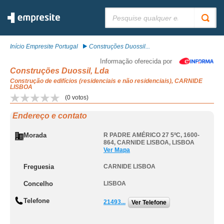
Pesquisar:
Início Empresite Portugal
Construções Duossil...
Informação oferecida por
Construções Duossil, Lda
Construção de edifícios (residenciais e não residenciais), CARNIDE
LISBOA
(
0
votos)
Endereço e contato
Morada
R PADRE AMÉRICO 27 5ºC, 1600-
864
,
CARNIDE LISBOA
,
LISBOA
Ver Mapa
Freguesia
CARNIDE LISBOA
Concelho
LISBOA
Telefone
21493...
Ver Telefone