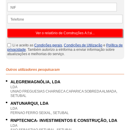
NIF
Telefone
Li e aceito as
Condições gerais
,
Condições de Utilização
e
Política de
privacidade
. Também autorizo a eInforma a enviar informação sobre
atualizações e melhorias do serviço.
Outros utilizadores pesquisaram
ALEGREMAGNÓLIA, LDA
LDA
UNIAO FREGUESIAS CHARNECA CAPARICA SOBREDA ALMADA,
SETUBAL
ANTUNARQUI, LDA
LDA
FERNAO FERRO SEIXAL, SETUBAL
RNPTECNICA- INVESTIMENTOS E CONSTRUÇÃO, LDA
LDA