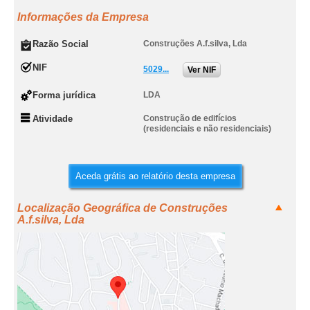
Informações da Empresa
Razão Social
Construções A.f.silva, Lda
NIF
5029...
Ver NIF
Forma jurídica
LDA
Atividade
Construção de edifícios
(residenciais e não residenciais)
Aceda grátis ao relatório desta empresa
Localização Geográfica de Construções
A.f.silva, Lda