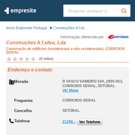
Pesquisar:
Início Empresite Portugal
Construções A.f.sil...
Informação oferecida por
Construções A.f.silva, Lda
Construção de edifícios (residenciais e não residenciais), CORROIOS
SEIXAL
(
0
votos)
Endereço e contato
Morada
R VASCO SAMEIRO 10A, 2855-053
,
CORROIOS SEIXAL
,
SETÚBAL
Ver Mapa
Freguesia
CORROIOS SEIXAL
Concelho
SETÚBAL
Telefone
21290...
Ver Telefone