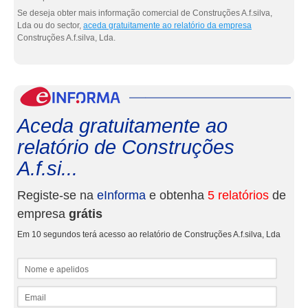
Se deseja obter mais informação comercial de Construções A.f.silva,
Lda ou do sector,
aceda gratuitamente ao relatório da empresa
Construções A.f.silva, Lda.
eInf
Aceda gratuitamente ao
relatório de Construções
A.f.si...
Registe-se na
eInforma
e obtenha
5 relatórios
de
empresa
grátis
Em 10 segundos terá acesso ao relatório de Construções A.f.silva, Lda
Nome e apelidos
Email