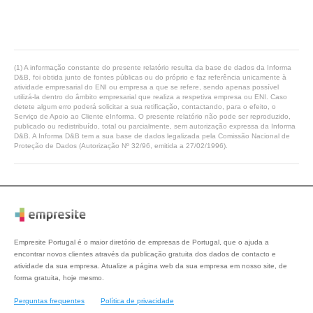
(1) A informação constante do presente relatório resulta da base de dados da Informa
D&B, foi obtida junto de fontes públicas ou do próprio e faz referência unicamente à
atividade empresarial do ENI ou empresa a que se refere, sendo apenas possível
utilizá-la dentro do âmbito empresarial que realiza a respetiva empresa ou ENI. Caso
detete algum erro poderá solicitar a sua retificação, contactando, para o efeito, o
Serviço de Apoio ao Cliente eInforma. O presente relatório não pode ser reproduzido,
publicado ou redistribuído, total ou parcialmente, sem autorização expressa da Informa
D&B. A Informa D&B tem a sua base de dados legalizada pela Comissão Nacional de
Proteção de Dados (Autorização Nº 32/96, emitida a 27/02/1996).
Empresite Portugal é o maior diretório de empresas de Portugal, que o ajuda a
encontrar novos clientes através da publicação gratuita dos dados de contacto e
atividade da sua empresa. Atualize a página web da sua empresa em nosso site, de
forma gratuita, hoje mesmo.
Perguntas frequentes
Política de privacidade