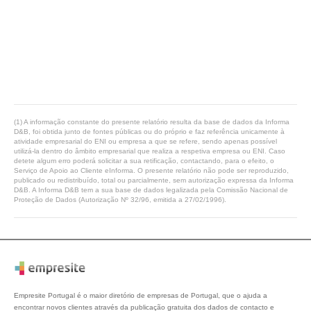
(1) A informação constante do presente relatório resulta da base de dados da Informa
D&B, foi obtida junto de fontes públicas ou do próprio e faz referência unicamente à
atividade empresarial do ENI ou empresa a que se refere, sendo apenas possível
utilizá-la dentro do âmbito empresarial que realiza a respetiva empresa ou ENI. Caso
detete algum erro poderá solicitar a sua retificação, contactando, para o efeito, o
Serviço de Apoio ao Cliente eInforma. O presente relatório não pode ser reproduzido,
publicado ou redistribuído, total ou parcialmente, sem autorização expressa da Informa
D&B. A Informa D&B tem a sua base de dados legalizada pela Comissão Nacional de
Proteção de Dados (Autorização Nº 32/96, emitida a 27/02/1996).
Empresite Portugal é o maior diretório de empresas de Portugal, que o ajuda a
encontrar novos clientes através da publicação gratuita dos dados de contacto e