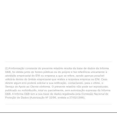
(1) A informação constante do presente relatório resulta da base de dados da Informa
D&B, foi obtida junto de fontes públicas ou do próprio e faz referência unicamente à
atividade empresarial do ENI ou empresa a que se refere, sendo apenas possível
utilizá-la dentro do âmbito empresarial que realiza a respetiva empresa ou ENI. Caso
detete algum erro poderá solicitar a sua retificação, contactando, para o efeito, o
Serviço de Apoio ao Cliente eInforma. O presente relatório não pode ser reproduzido,
publicado ou redistribuído, total ou parcialmente, sem autorização expressa da Informa
D&B. A Informa D&B tem a sua base de dados legalizada pela Comissão Nacional de
Proteção de Dados (Autorização Nº 32/96, emitida a 27/02/1996).