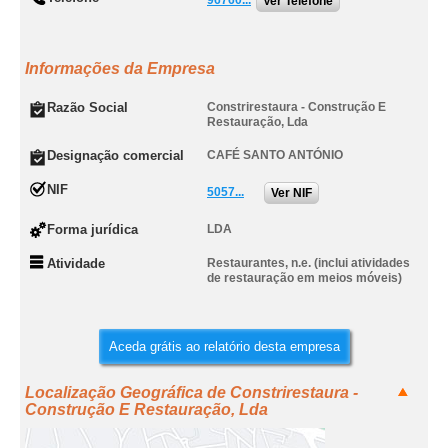
96760...
Ver Telefone
Informações da Empresa
Razão Social
Constrirestaura - Construção E
Restauração, Lda
Designação comercial
CAFÉ SANTO ANTÓNIO
NIF
5057...
Ver NIF
Forma jurídica
LDA
Atividade
Restaurantes, n.e. (inclui atividades
de restauração em meios móveis)
Aceda grátis ao relatório desta empresa
Localização Geográfica de Constrirestaura -
Construção E Restauração, Lda