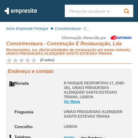
Pesquisar:
Início Empresite Portugal
Constrirestaura - C...
Informação oferecida por
Constrirestaura - Construção E Restauração, Lda
Restaurantes, n.e. (inclui atividades de restauração em meios móveis),
UNIAO FREGUESIAS ALENQUER SANTO ESTEVAO TRIANA
(
0
votos)
Endereço e contato
Morada
R PARQUE DESPORTIVO 17, 2580-
381
,
UNIAO FREGUESIAS
ALENQUER SANTO ESTEVAO
TRIANA
,
LISBOA
Ver Mapa
Freguesia
UNIAO FREGUESIAS ALENQUER
SANTO ESTEVAO TRIANA
Concelho
LISBOA
Telefone