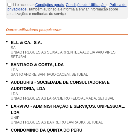
Li e aceito as
Condições gerais
,
Condições de Utilização
e
Política de
privacidade
. Também autorizo a eInforma a enviar informação sobre
atualizações e melhorias do serviço.
Outros utilizadores pesquisaram
ELL & CA., S.A.
SA
UNIAO FREGUESIAS SEIXAL ARRENTELA ALDEIA PAIO PIRES,
SETUBAL
SANTIAGO & COSTA, LDA
LDA
SANTO ANDRE SANTIAGO CACEM, SETUBAL
AUDIJURIS - SOCIEDADE DE CONSULTADORIA E
AUDITORIA, LDA
LDA
UNIAO FREGUESIAS LARANJEIRO FEIJO ALMADA, SETUBAL
LARVIVO - ADMINISTRAÇÃO E SERVIÇOS, UNIPESSOAL,
LDA
UNIP
UNIAO FREGUESIAS BARREIRO LAVRADIO, SETUBAL
CONDOMÍNIO DA QUINTA DO PERU