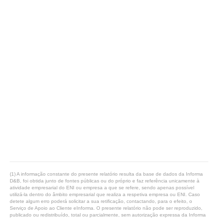
(1) A informação constante do presente relatório resulta da base de dados da Informa
D&B, foi obtida junto de fontes públicas ou do próprio e faz referência unicamente à
atividade empresarial do ENI ou empresa a que se refere, sendo apenas possível
utilizá-la dentro do âmbito empresarial que realiza a respetiva empresa ou ENI. Caso
detete algum erro poderá solicitar a sua retificação, contactando, para o efeito, o
Serviço de Apoio ao Cliente eInforma. O presente relatório não pode ser reproduzido,
publicado ou redistribuído, total ou parcialmente, sem autorização expressa da Informa