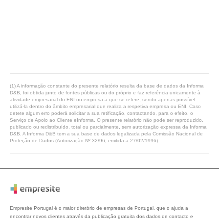
(1) A informação constante do presente relatório resulta da base de dados da Informa
D&B, foi obtida junto de fontes públicas ou do próprio e faz referência unicamente à
atividade empresarial do ENI ou empresa a que se refere, sendo apenas possível
utilizá-la dentro do âmbito empresarial que realiza a respetiva empresa ou ENI. Caso
detete algum erro poderá solicitar a sua retificação, contactando, para o efeito, o
Serviço de Apoio ao Cliente eInforma. O presente relatório não pode ser reproduzido,
publicado ou redistribuído, total ou parcialmente, sem autorização expressa da Informa
D&B. A Informa D&B tem a sua base de dados legalizada pela Comissão Nacional de
Proteção de Dados (Autorização Nº 32/96, emitida a 27/02/1996).
Empresite Portugal é o maior diretório de empresas de Portugal, que o ajuda a
encontrar novos clientes através da publicação gratuita dos dados de contacto e