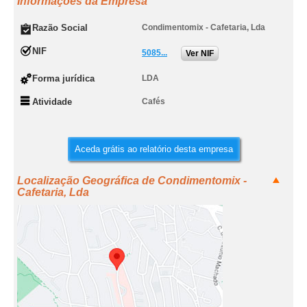
Informações da Empresa
Razão Social
Condimentomix - Cafetaria, Lda
NIF
5085...
Ver NIF
Forma jurídica
LDA
Atividade
Cafés
Aceda grátis ao relatório desta empresa
Localização Geográfica de Condimentomix -
Cafetaria, Lda