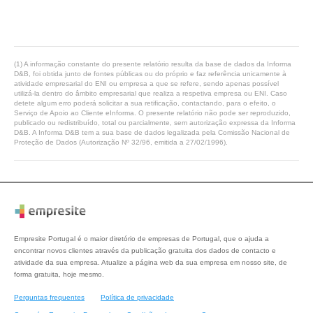
(1) A informação constante do presente relatório resulta da base de dados da Informa
D&B, foi obtida junto de fontes públicas ou do próprio e faz referência unicamente à
atividade empresarial do ENI ou empresa a que se refere, sendo apenas possível
utilizá-la dentro do âmbito empresarial que realiza a respetiva empresa ou ENI. Caso
detete algum erro poderá solicitar a sua retificação, contactando, para o efeito, o
Serviço de Apoio ao Cliente eInforma. O presente relatório não pode ser reproduzido,
publicado ou redistribuído, total ou parcialmente, sem autorização expressa da Informa
D&B. A Informa D&B tem a sua base de dados legalizada pela Comissão Nacional de
Proteção de Dados (Autorização Nº 32/96, emitida a 27/02/1996).
Empresite Portugal é o maior diretório de empresas de Portugal, que o ajuda a
encontrar novos clientes através da publicação gratuita dos dados de contacto e
atividade da sua empresa. Atualize a página web da sua empresa em nosso site, de
forma gratuita, hoje mesmo.
Perguntas frequentes
Política de privacidade