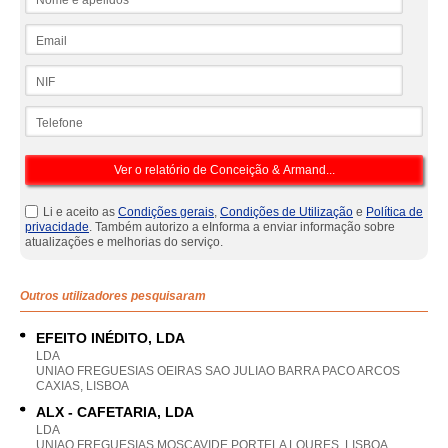
Email
NIF
Telefone
Li e aceito as
Condições gerais
,
Condições de Utilização
e
Política de
privacidade
. Também autorizo a eInforma a enviar informação sobre
atualizações e melhorias do serviço.
Outros utilizadores pesquisaram
EFEITO INÉDITO, LDA
LDA
UNIAO FREGUESIAS OEIRAS SAO JULIAO BARRA PACO ARCOS
CAXIAS, LISBOA
ALX - CAFETARIA, LDA
LDA
UNIAO FREGUESIAS MOSCAVIDE PORTELA LOURES, LISBOA