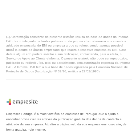
(1) A informação constante do presente relatório resulta da base de dados da Informa
D&B, foi obtida junto de fontes públicas ou do próprio e faz referência unicamente à
atividade empresarial do ENI ou empresa a que se refere, sendo apenas possível
utilizá-la dentro do âmbito empresarial que realiza a respetiva empresa ou ENI. Caso
detete algum erro poderá solicitar a sua retificação, contactando, para o efeito, o
Serviço de Apoio ao Cliente eInforma. O presente relatório não pode ser reproduzido,
publicado ou redistribuído, total ou parcialmente, sem autorização expressa da Informa
D&B. A Informa D&B tem a sua base de dados legalizada pela Comissão Nacional de
Proteção de Dados (Autorização Nº 32/96, emitida a 27/02/1996).
Empresite Portugal é o maior diretório de empresas de Portugal, que o ajuda a
encontrar novos clientes através da publicação gratuita dos dados de contacto e
atividade da sua empresa. Atualize a página web da sua empresa em nosso site, de
forma gratuita, hoje mesmo.