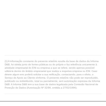
(1) A informação constante do presente relatório resulta da base de dados da Informa
D&B, foi obtida junto de fontes públicas ou do próprio e faz referência unicamente à
atividade empresarial do ENI ou empresa a que se refere, sendo apenas possível
utilizá-la dentro do âmbito empresarial que realiza a respetiva empresa ou ENI. Caso
detete algum erro poderá solicitar a sua retificação, contactando, para o efeito, o
Serviço de Apoio ao Cliente eInforma. O presente relatório não pode ser reproduzido,
publicado ou redistribuído, total ou parcialmente, sem autorização expressa da Informa
D&B. A Informa D&B tem a sua base de dados legalizada pela Comissão Nacional de
Proteção de Dados (Autorização Nº 32/96, emitida a 27/02/1996).