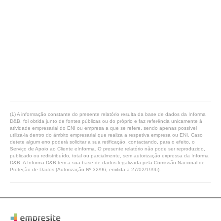
(1) A informação constante do presente relatório resulta da base de dados da Informa
D&B, foi obtida junto de fontes públicas ou do próprio e faz referência unicamente à
atividade empresarial do ENI ou empresa a que se refere, sendo apenas possível
utilizá-la dentro do âmbito empresarial que realiza a respetiva empresa ou ENI. Caso
detete algum erro poderá solicitar a sua retificação, contactando, para o efeito, o
Serviço de Apoio ao Cliente eInforma. O presente relatório não pode ser reproduzido,
publicado ou redistribuído, total ou parcialmente, sem autorização expressa da Informa
D&B. A Informa D&B tem a sua base de dados legalizada pela Comissão Nacional de
Proteção de Dados (Autorização Nº 32/96, emitida a 27/02/1996).