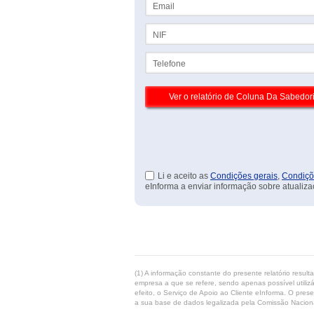
NIF
Telefone
Li e aceito as
Condições gerais
,
Condiçõ
eInforma a enviar informação sobre atualiza
(1) A informação constante do presente relatório resul
empresa a que se refere, sendo apenas possível utilizá
efeito, o Serviço de Apoio ao Cliente eInforma. O pres
a sua base de dados legalizada pela Comissão Naciona