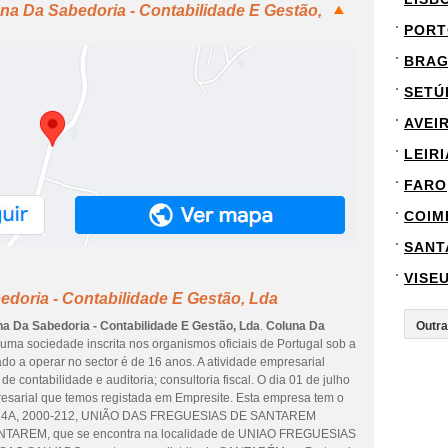
na Da Sabedoria - Contabilidade E Gestão,
PORT
BRA
SETÚ
AVEI
LEIRI
FARO
COIM
SANT
VISE
doria - Contabilidade E Gestão, Lda
a Da Sabedoria - Contabilidade E Gestão, Lda
.
Coluna Da
uma sociedade inscrita nos organismos oficiais de Portugal sob a
do a operar no sector é de 16 anos. A atividade empresarial
e contabilidade e auditoria; consultoria fiscal. O dia 01 de julho
resarial que temos registada em Empresite. Esta empresa tem o
 14A, 2000-212, UNIÃO DAS FREGUESIAS DE SANTAREM
NTAREM, que se encontra na localidade de UNIAO FREGUESIAS