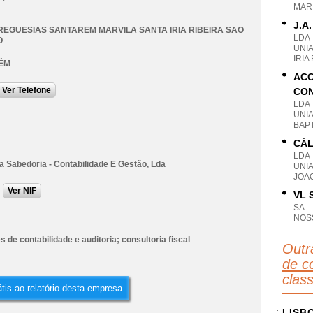
MAR
J.A.
REGUESIAS SANTAREM MARVILA SANTA IRIA RIBEIRA SAO
LDA
O
UNI
IRIA
ÉM
ACC
Ver Telefone
CON
LDA
UNI
BAPT
CÁL
LDA
a Sabedoria - Contabilidade E Gestão, Lda
UNI
JOA
Ver NIF
VL 
SA
NOS
s de contabilidade e auditoria; consultoria fiscal
Outr
de co
clas
tis ao relatório desta empresa
LISB