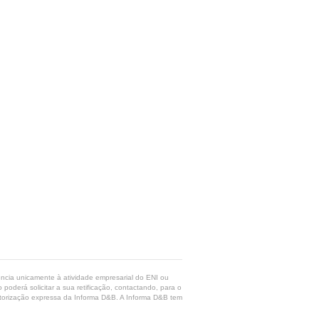
rência unicamente à atividade empresarial do ENI ou
poderá solicitar a sua retificação, contactando, para o
 autorização expressa da Informa D&B. A Informa D&B tem