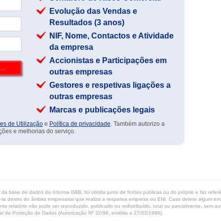
Evolução das Vendas e
Resultados (3 anos)
NIF, Nome, Contactos e Atividade
da empresa
Accionistas e Participações em
outras empresas
Gestores e respetivas ligações a
outras empresas
Marcas e publicações legais
es de Utilização
e
Política de privacidade
. Também autorizo a
ções e melhorias do serviço.
ta da base de dados da Informa D&B, foi obtida junto de fontes públicas ou do próprio e faz refe
-la dentro do âmbito empresarial que realiza a respetiva empresa ou ENI. Caso detete algum erro 
ente relatório não pode ser reproduzido, publicado ou redistribuído, total ou parcialmente, sem
l de Proteção de Dados (Autorização Nº 32/96, emitida a 27/02/1996).