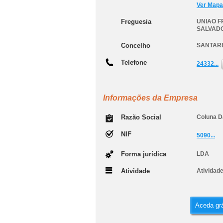
Ver Mapa
Freguesia
UNIAO F
SALVAD
Concelho
SANTAR
Telefone
24332...
Informações da Empresa
Razão Social
Coluna D
NIF
5090...
Forma jurídica
LDA
Atividade
Atividade
Aceda grá