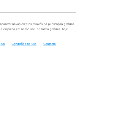
ncontrar novos clientes através da publicação gratuita
a empresa em nosso site, de forma gratuita, hoje
ugal
Condições de uso
Contacto