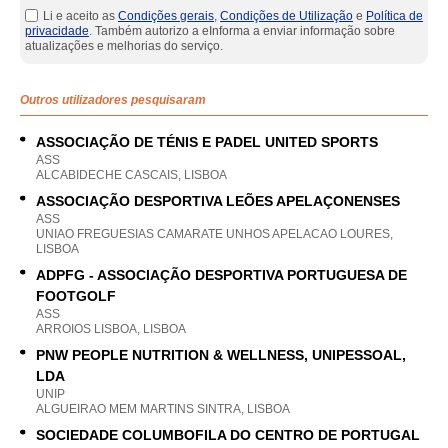
Li e aceito as
Condições gerais
,
Condições de Utilização
e
Política de
privacidade
. Também autorizo a eInforma a enviar informação sobre
atualizações e melhorias do serviço.
Outros utilizadores pesquisaram
ASSOCIAÇÃO DE TÉNIS E PADEL UNITED SPORTS
ASS
ALCABIDECHE CASCAIS, LISBOA
ASSOCIAÇÃO DESPORTIVA LEÕES APELAÇONENSES
ASS
UNIAO FREGUESIAS CAMARATE UNHOS APELACAO LOURES,
LISBOA
ADPFG - ASSOCIAÇÃO DESPORTIVA PORTUGUESA DE
FOOTGOLF
ASS
ARROIOS LISBOA, LISBOA
PNW PEOPLE NUTRITION & WELLNESS, UNIPESSOAL,
LDA
UNIP
ALGUEIRAO MEM MARTINS SINTRA, LISBOA
SOCIEDADE COLUMBOFILA DO CENTRO DE PORTUGAL