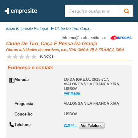
Pesquisar:
Início Empresite Portugal
Clube De Tiro, Caça...
Informação oferecida por
Clube De Tiro, Caça E Pesca Da Granja
Outras atividades desportivas, n.e., VIALONGA VILA FRANCA XIRA
(
0
votos)
Endereço e contato
Morada
LG DA IGREJA, 2625-717
,
VIALONGA VILA FRANCA XIRA
,
LISBOA
Ver Mapa
Freguesia
VIALONGA VILA FRANCA XIRA
Concelho
LISBOA
Telefone
21974...
Ver Telefone