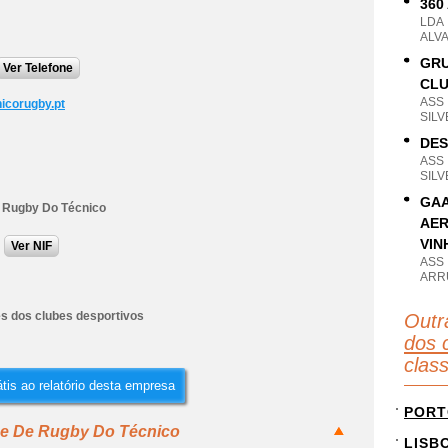
360
LDA
ALVA
GRU
Ver Telefone
CL
ASS
icorugby.pt
SILV
DES
ASS
SILV
GAA
 Rugby Do Técnico
AER
VIN
Ver NIF
ASS
ARR
es dos clubes desportivos
Outr
dos 
clas
tis ao relatório desta empresa
PORT
be De Rugby Do Técnico
LISB