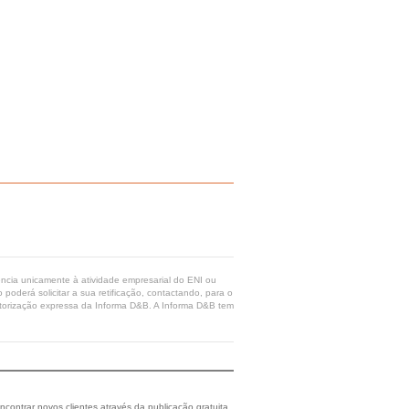
rência unicamente à atividade empresarial do ENI ou
poderá solicitar a sua retificação, contactando, para o
 autorização expressa da Informa D&B. A Informa D&B tem
ncontrar novos clientes através da publicação gratuita