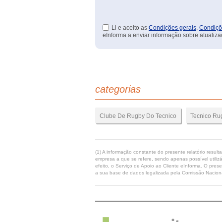
Li e aceito as
Condições gerais
,
Condiçõ
eInforma a enviar informação sobre atualiza
categorias
Clube De Rugby Do Tecnico
Tecnico Ru
(1) A informação constante do presente relatório resul
empresa a que se refere, sendo apenas possível utilizá
efeito, o Serviço de Apoio ao Cliente eInforma. O pres
a sua base de dados legalizada pela Comissão Naciona