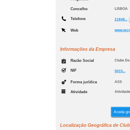
Concelho
LISBOA
Telefone
21848...
Web
www.tecn
Informações da Empresa
Razão Social
Clube De
NIF
5015...
Forma jurídica
ASS
Atividade
Atividad
Aceda grá
Localização Geográfica de Clu