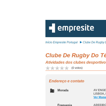
Início Empresite Portugal
Clube De Rugby D
Clube De Rugby Do T
Atividades dos clubes desporti
(
0
votos)
Endereço e contato
Morada
AV ENGE
LISBOA
,
Ver Mapa
Freguesia
AREEIRO