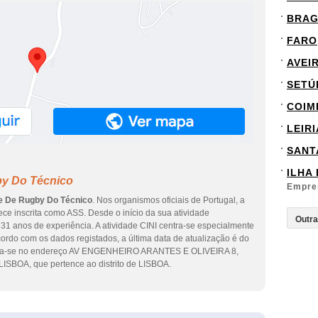
BRA
FARO
AVEI
SETÚ
COIM
LEIRI
SANT
ILHA
by Do Técnico
Empre
e De Rugby Do Técnico
. Nos organismos oficiais de Portugal, a
ce inscrita como ASS. Desde o início da sua atividade
31 anos de experiência. A atividade CINI centra-se especialmente
ordo com os dados registados, a última data de atualização é do
ntra-se no endereço AV ENGENHEIRO ARANTES E OLIVEIRA 8,
ISBOA, que pertence ao distrito de LISBOA.