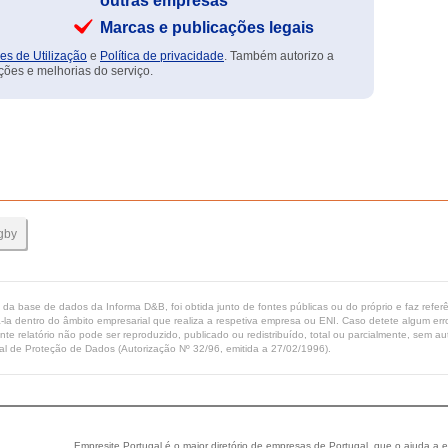
outras empresas
Marcas e publicações legais
es de Utilização
e
Política de privacidade
. Também autorizo a
ções e melhorias do serviço.
gby
ta da base de dados da Informa D&B, foi obtida junto de fontes públicas ou do próprio e faz refe
-la dentro do âmbito empresarial que realiza a respetiva empresa ou ENI. Caso detete algum erro 
ente relatório não pode ser reproduzido, publicado ou redistribuído, total ou parcialmente, sem
l de Proteção de Dados (Autorização Nº 32/96, emitida a 27/02/1996).
Empresite Portugal é o maior diretório de empresas de Portugal, que o ajuda a e