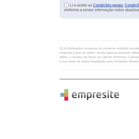
Li e aceito as
Condições gerais
,
Condiçõ
eInforma a enviar informação sobre atualiza
(1) A informação constante do presente relatório resul
empresa a que se refere, sendo apenas possível utilizá
efeito, o Serviço de Apoio ao Cliente eInforma. O pres
a sua base de dados legalizada pela Comissão Naciona