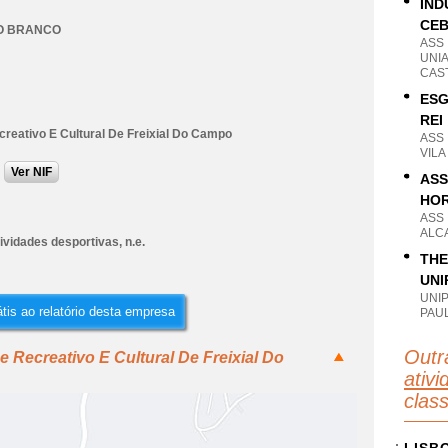
IND
CE
O BRANCO
ASS
UNI
CAS
ESG
REI
creativo E Cultural De Freixial Do Campo
ASS
VILA
Ver NIF
ASS
HO
ASS
ALC
ividades desportivas, n.e.
THE
UNI
UNI
tis ao relatório desta empresa
PAU
Outr
 Recreativo E Cultural De Freixial Do
ativi
clas