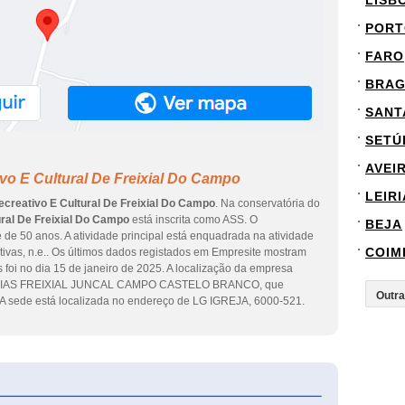
LISB
PORT
FARO
BRA
SANT
SETÚ
AVEI
vo E Cultural De Freixial Do Campo
LEIRI
ecreativo E Cultural De Freixial Do Campo
. Na conservatória do
ural De Freixial Do Campo
está inscrita como ASS. O
BEJA
de 50 anos. A atividade principal está enquadrada na atividade
COIM
tivas, n.e.. Os últimos dados registados em Empresite mostram
 foi no dia 15 de janeiro de 2025. A localização da empresa
ESIAS FREIXIAL JUNCAL CAMPO CASTELO BRANCO, que
A sede está localizada no endereço de LG IGREJA, 6000-521.
eInforma