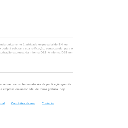
rência unicamente à atividade empresarial do ENI ou
poderá solicitar a sua retificação, contactando, para o
 autorização expressa da Informa D&B. A Informa D&B tem
ncontrar novos clientes através da publicação gratuita
a empresa em nosso site, de forma gratuita, hoje
ugal
Condições de uso
Contacto