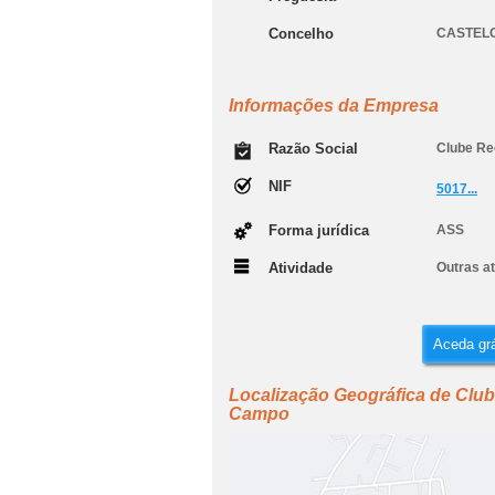
Concelho
CASTEL
Informações da Empresa
Razão Social
Clube Re
NIF
5017...
Forma jurídica
ASS
Atividade
Outras at
Aceda grá
Localização Geográfica de Clube
Campo