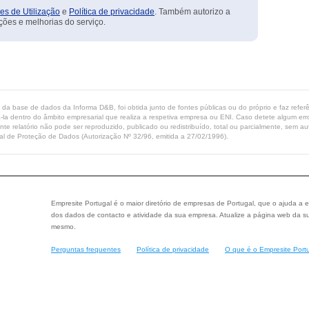
es de Utilização
e
Política de privacidade
. Também autorizo a
ções e melhorias do serviço.
ta da base de dados da Informa D&B, foi obtida junto de fontes públicas ou do próprio e faz refe
-la dentro do âmbito empresarial que realiza a respetiva empresa ou ENI. Caso detete algum erro 
ente relatório não pode ser reproduzido, publicado ou redistribuído, total ou parcialmente, sem
l de Proteção de Dados (Autorização Nº 32/96, emitida a 27/02/1996).
Empresite Portugal é o maior diretório de empresas de Portugal, que o ajuda a e
dos dados de contacto e atividade da sua empresa. Atualize a página web da su
mesmo.
Perguntas frequentes
Política de privacidade
O que é o Empresite Port