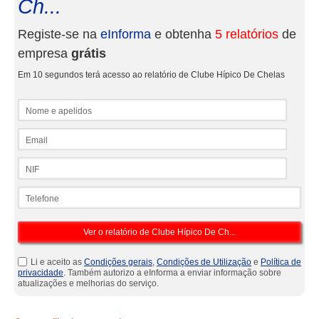
Ch...
Registe-se na
eInforma
e obtenha
5 relatórios
de
empresa
grátis
Em 10 segundos terá acesso ao relatório de Clube Hípico De Chelas
Nome e apelidos
Email
NIF
Telefone
Li e aceito as
Condições gerais
,
Condições de Utilização
e
Política de
privacidade
. Também autorizo a eInforma a enviar informação sobre
atualizações e melhorias do serviço.