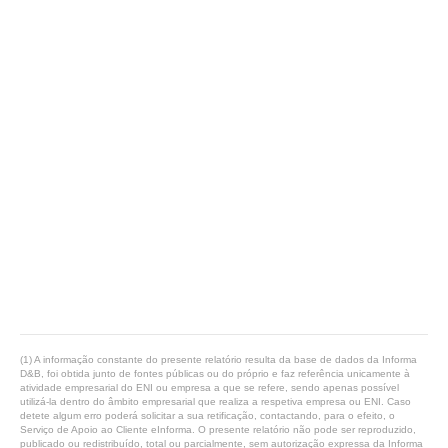
(1) A informação constante do presente relatório resulta da base de dados da Informa
D&B, foi obtida junto de fontes públicas ou do próprio e faz referência unicamente à
atividade empresarial do ENI ou empresa a que se refere, sendo apenas possível
utilizá-la dentro do âmbito empresarial que realiza a respetiva empresa ou ENI. Caso
detete algum erro poderá solicitar a sua retificação, contactando, para o efeito, o
Serviço de Apoio ao Cliente eInforma. O presente relatório não pode ser reproduzido,
publicado ou redistribuído, total ou parcialmente, sem autorização expressa da Informa