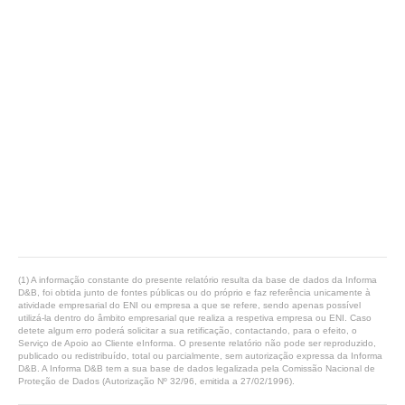
(1) A informação constante do presente relatório resulta da base de dados da Informa
D&B, foi obtida junto de fontes públicas ou do próprio e faz referência unicamente à
atividade empresarial do ENI ou empresa a que se refere, sendo apenas possível
utilizá-la dentro do âmbito empresarial que realiza a respetiva empresa ou ENI. Caso
detete algum erro poderá solicitar a sua retificação, contactando, para o efeito, o
Serviço de Apoio ao Cliente eInforma. O presente relatório não pode ser reproduzido,
publicado ou redistribuído, total ou parcialmente, sem autorização expressa da Informa
D&B. A Informa D&B tem a sua base de dados legalizada pela Comissão Nacional de
Proteção de Dados (Autorização Nº 32/96, emitida a 27/02/1996).