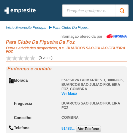
Pesquisar:
Início Empresite Portugal
Para Clube Da Figue...
Informação oferecida por
Para Clube Da Figueira Da Foz
Outras atividades desportivas, n.e., BUARCOS SAO JULIAO FIGUEIRA
FOZ
(
0
votos)
Endereço e contato
Morada
ESP SILVA GUIMARÃES 3, 3080-085
,
BUARCOS SAO JULIAO FIGUEIRA
FOZ
,
COIMBRA
Ver Mapa
Freguesia
BUARCOS SAO JULIAO FIGUEIRA
FOZ
Concelho
COIMBRA
Telefone
91483...
Ver Telefone