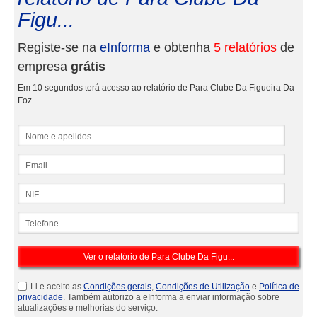
Figu...
Registe-se na
eInforma
e obtenha
5 relatórios
de
empresa
grátis
Em 10 segundos terá acesso ao relatório de Para Clube Da Figueira Da
Foz
Nome e apelidos
Email
NIF
Telefone
Li e aceito as
Condições gerais
,
Condições de Utilização
e
Política de
privacidade
. Também autorizo a eInforma a enviar informação sobre
atualizações e melhorias do serviço.