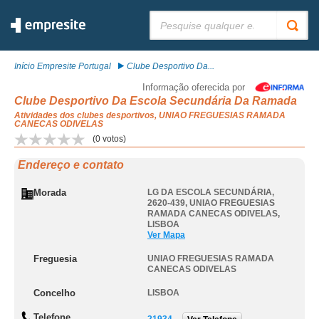
Pesquisar:
Início Empresite Portugal
Clube Desportivo Da...
Informação oferecida por
Clube Desportivo Da Escola Secundária Da Ramada
Atividades dos clubes desportivos, UNIAO FREGUESIAS RAMADA
CANECAS ODIVELAS
(
0
votos)
Endereço e contato
Morada
LG DA ESCOLA SECUNDÁRIA,
2620-439
,
UNIAO FREGUESIAS
RAMADA CANECAS ODIVELAS
,
LISBOA
Ver Mapa
Freguesia
UNIAO FREGUESIAS RAMADA
CANECAS ODIVELAS
Concelho
LISBOA
Telefone