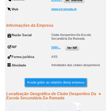
21934...
Ver Telefone
Web
www.esramada.pt
Informações da Empresa
Razão Social
Clube Desportivo Da Escola
Secundária Da Ramada
NIF
5095...
Ver NIF
Forma jurídica
ASS
Atividade
Atividades dos clubes desportivos
Aceda grátis ao relatório desta empresa
Localização Geográfica de Clube Desportivo Da
Escola Secundária Da Ramada