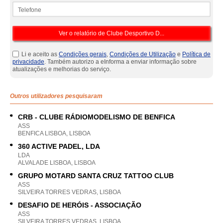
Telefone
Li e aceito as
Condições gerais
,
Condições de Utilização
e
Política de
privacidade
. Também autorizo a eInforma a enviar informação sobre
atualizações e melhorias do serviço.
Outros utilizadores pesquisaram
CRB - CLUBE RÁDIOMODELISMO DE BENFICA
ASS
BENFICA LISBOA, LISBOA
360 ACTIVE PADEL, LDA
LDA
ALVALADE LISBOA, LISBOA
GRUPO MOTARD SANTA CRUZ TATTOO CLUB
ASS
SILVEIRA TORRES VEDRAS, LISBOA
DESAFIO DE HERÓIS - ASSOCIAÇÃO
ASS
SILVEIRA TORRES VEDRAS, LISBOA