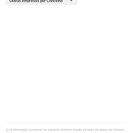
(1) A informação constante do presente relatório resulta da base de dados da Informa