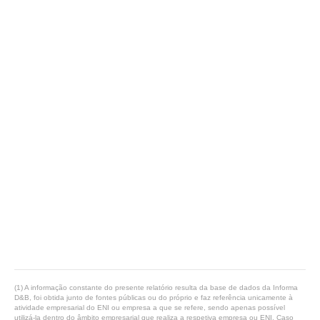
(1) A informação constante do presente relatório resulta da base de dados da Informa
D&B, foi obtida junto de fontes públicas ou do próprio e faz referência unicamente à
atividade empresarial do ENI ou empresa a que se refere, sendo apenas possível
utilizá-la dentro do âmbito empresarial que realiza a respetiva empresa ou ENI. Caso