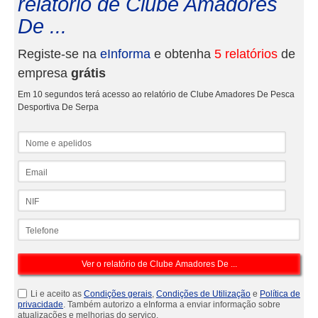
relatório de Clube Amadores
De ...
Registe-se na
eInforma
e obtenha
5 relatórios
de
empresa
grátis
Em 10 segundos terá acesso ao relatório de Clube Amadores De Pesca
Desportiva De Serpa
Nome e apelidos
Email
NIF
Telefone
Li e aceito as
Condições gerais
,
Condições de Utilização
e
Política de
privacidade
. Também autorizo a eInforma a enviar informação sobre
atualizações e melhorias do serviço.