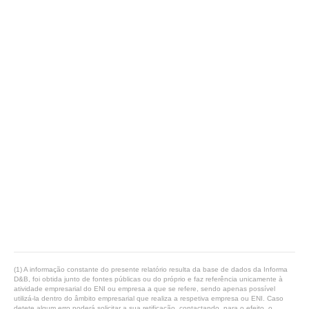
(1) A informação constante do presente relatório resulta da base de dados da Informa
D&B, foi obtida junto de fontes públicas ou do próprio e faz referência unicamente à
atividade empresarial do ENI ou empresa a que se refere, sendo apenas possível
utilizá-la dentro do âmbito empresarial que realiza a respetiva empresa ou ENI. Caso
detete algum erro poderá solicitar a sua retificação, contactando, para o efeito, o